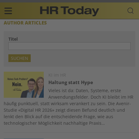
Skip
Business-
to
Plattform
content
für
Main
AUTHOR ARTICLES
Human
navigation
Resources
Titel
DE
Image
KI im HR
Haltung statt Hype
Vieles ist da: Daten, Systeme, erste
Anwendungsfelder. Doch KI bleibt im HR
häufig punktuell, statt wirksam verankert zu sein. Die Avenir-
Studie «Digital HR 2026» zeigt diesen Befund deutlich und
lenkt den Blick auf die entscheidende Frage, wie aus
technologischer Möglichkeit nachhaltige Praxis…