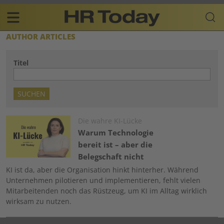
Skip
Business-
to
Plattform
content
für
Main
AUTHOR ARTICLES
Human
navigation
Resources
Titel
DE
Image
Die wahre KI-Lücke
Warum Technologie
bereit ist – aber die
Belegschaft nicht
KI ist da, aber die Organisation hinkt hinterher. Während
Unternehmen pilotieren und implementieren, fehlt vielen
Mitarbeitenden noch das Rüstzeug, um KI im Alltag wirklich
wirksam zu nutzen.