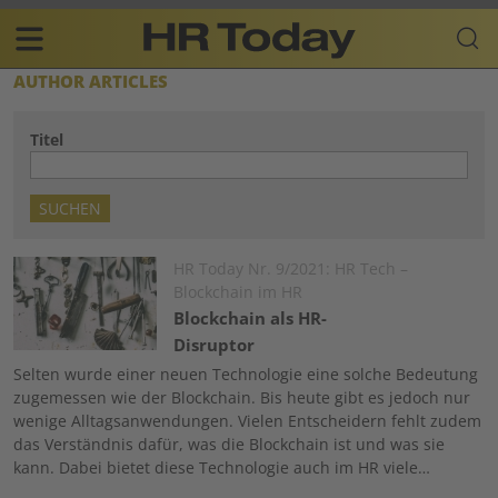
Skip
Business-
to
Plattform
content
für
Main
AUTHOR ARTICLES
Human
navigation
Resources
Titel
DE
Image
HR Today Nr. 9/2021: HR Tech –
Blockchain im HR
Blockchain als HR-
Disruptor
Selten wurde einer neuen Technologie eine solche Bedeutung
zugemessen wie der Blockchain. Bis heute gibt es jedoch nur
wenige Alltagsanwendungen. Vielen Entscheidern fehlt zudem
das Verständnis dafür, was die Blockchain ist und was sie
kann. Dabei bietet diese Technologie auch im HR viele…