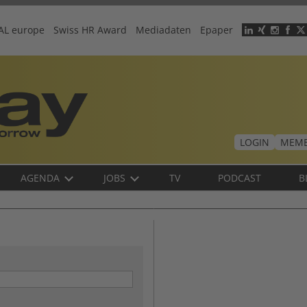
AL europe
Swiss HR Award
Mediadaten
Epaper
Header
menu
LOGIN
MEMB
AGENDA
JOBS
TV
PODCAST
B