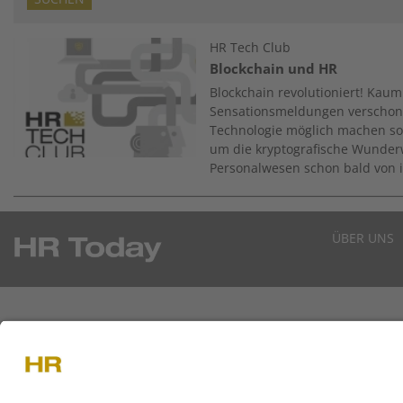
Image
HR Tech Club
Blockchain und HR
Blockchain revolutioniert! Kaum
Sensationsmeldungen verschon
Technologie möglich machen sol
um die kryptografische Wunder
Personalwesen schon bald von ih
ÜBER UNS