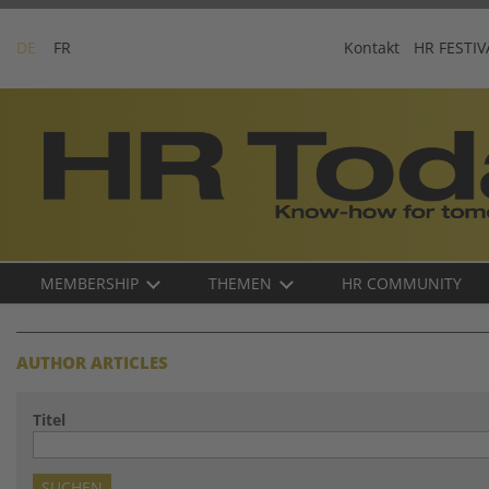
Skip
to
DE
FR
Kontakt
HR FESTIV
content
Business-
Plattform
für
Human
Resources
Main
MEMBERSHIP
THEMEN
HR COMMUNITY
navigation
DE
AUTHOR ARTICLES
Titel