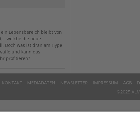
 ein Lebensbereich bleibt von
t, welche die neue
l. Doch was ist dran am Hype
waffe und kann das
r profitieren?
KONTAKT
MEDIADATEN
NEWSLETTER
IMPRESSUM
AGB
D
©2025 ALM