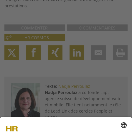
prestations.
COMMENTER
0 COMMENTAIRES
HR COSMOS
Twitter
Facebook
XING
LinkedIn
Email
Prin
Texte:
Nadja Perroulaz
Nadja Perroulaz
a co-fondé Liip,
agence suisse de développement web
et mobile. Elle tient notamment le rôle
de Lead Link des cercles People et
Salary.
Plus d'articles de
Nadja Perroulaz