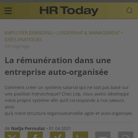
Skip
Business-
to
Plattform
content
für
Main
Human
navigation
Resources
EMPLOYER BRANDING
•
LEADERSHIP & MANAGEMENT
•
IDÉES PRATIQUES
FR
Témoignage
La rémunération dans une
entreprise auto-organisée
Comment créer un système salarial qui ne soit pas basé sur
une position hiérarchique? Chez Liip, nous avons développé
notre propre système afin qu’il corresponde à nos valeurs
ainsi
qu’à notre structure organisationnelle agile et auto-organisée.
de
Nadja Perroulaz
•
01.04.2021