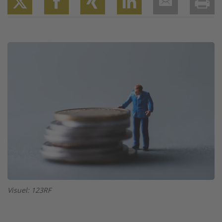
Twitter
Facebook
XING
LinkedIn
Email
Prin
Image
Visuel: 123RF