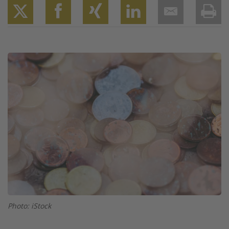
Twitter
Facebook
XING
LinkedIn
Email
Prin
Image
Photo: iStock