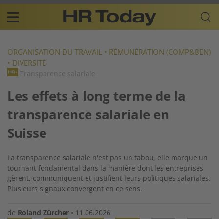
Skip
Business-
to
Plattform
content
für
Main
Human
navigation
Resources
ORGANISATION DU TRAVAIL
•
RÉMUNÉRATION (COMP&BEN)
•
DIVERSITÉ
FR
Transparence salariale
Les effets à long terme de la
transparence salariale en
Suisse
La transparence salariale n'est pas un tabou, elle marque un
tournant fondamental dans la manière dont les entreprises
gèrent, communiquent et justifient leurs politiques salariales.
Plusieurs signaux convergent en ce sens.
de
Roland Zürcher
•
11.06.2026