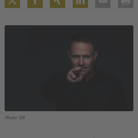
Twitter
Facebook
XING
LinkedIn
Email
Prin
Image
Photo: DR