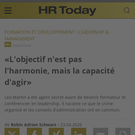
Skip
Business-
to
Plattform
content
für
Main
Human
navigation
Resources
FORMATION ET DÉVELOPPEMENT
•
LEADERSHIP &
MANAGEMENT
FR
Interview
«L'objectif n'est pas
l'harmonie, mais la capacité
d'agir»
Leo Martin a été agent secret avant de devenir formateur et
conférencier en leadership. Il raconte ce que le crime
organisé et les conseils d'administration ont en commun.
de
Robin Adrien Schwarz
•
23.04.2026