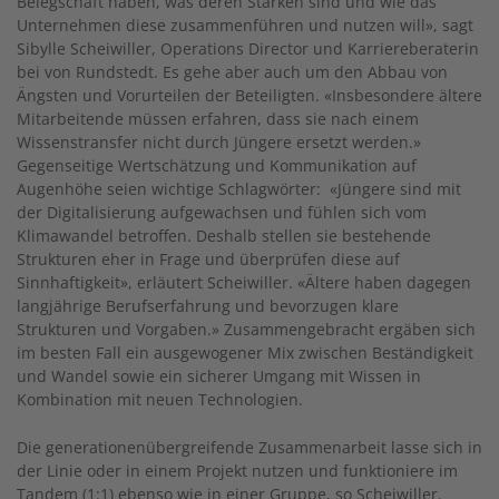
Belegschaft haben, was deren Stärken sind und wie das
Unternehmen diese zusammenführen und nutzen will», sagt
Sibylle Scheiwiller, Operations Director und Karriereberaterin
bei von Rundstedt. Es gehe aber auch um den Abbau von
Ängsten und Vorurteilen der Beteiligten. «Insbesondere ältere
Mitarbeitende müssen erfahren, dass sie nach einem
Wissenstransfer nicht durch Jüngere ersetzt werden.»
Gegenseitige Wertschätzung und Kommunikation auf
Augenhöhe seien wichtige Schlagwörter: «Jüngere sind mit
der Digitalisierung aufgewachsen und fühlen sich vom
Klimawandel betroffen. Deshalb stellen sie bestehende
Strukturen eher in Frage und überprüfen diese auf
Sinnhaftigkeit», erläutert Scheiwiller. «Ältere haben dagegen
langjährige Berufserfahrung und bevorzugen klare
Strukturen und Vorgaben.» Zusammengebracht ergäben sich
im besten Fall ein ausgewogener Mix zwischen Beständigkeit
und Wandel sowie ein sicherer Umgang mit Wissen in
Kombination mit neuen Technologien.
Die generationenübergreifende Zusammenarbeit lasse sich in
der Linie oder in einem Projekt nutzen und funktioniere im
Tandem (1:1) ebenso wie in einer Gruppe, so Scheiwiller.