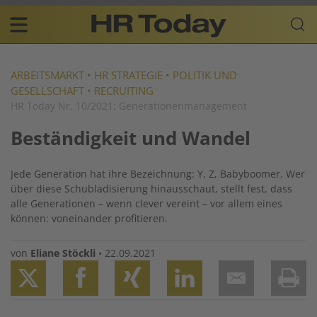
Skip
Business-
to
Plattform
content
für
Main
Human
navigation
Resources
ARBEITSMARKT
•
HR STRATEGIE
•
POLITIK UND
GESELLSCHAFT
•
RECRUITING
DE
HR Today Nr. 10/2021: Generationenmanagement
Beständigkeit und Wandel
Jede Generation hat ihre Bezeichnung: Y, Z, Babyboomer. Wer
über diese Schubladisierung hinausschaut, stellt fest, dass
alle Generationen – wenn clever vereint – vor allem eines
können: voneinander profitieren.
von
Eliane Stöckli
•
22.09.2021
Twitter
Facebook
XING
LinkedIn
Email
Prin