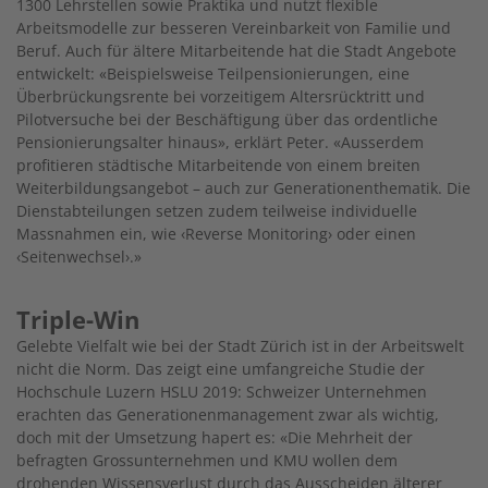
1300 Lehrstellen sowie Praktika und nutzt flexible
Arbeitsmodelle zur besseren Vereinbarkeit von Familie und
Beruf. Auch für ältere Mitarbeitende hat die Stadt Angebote
entwickelt: «Beispielsweise Teilpensionierungen, eine
Überbrückungsrente bei vorzeitigem Altersrücktritt und
Pilotversuche bei der Beschäftigung über das ordentliche
Pensionierungsalter hinaus», erklärt Peter. «Ausserdem
profitieren städtische Mitarbeitende von einem breiten
Weiterbildungsangebot – auch zur Generationenthematik. Die
Dienstabteilungen setzen zudem teilweise individuelle
Massnahmen ein, wie ‹Reverse Monitoring› oder einen
‹Seitenwechsel›.»
Triple-Win
Gelebte Vielfalt wie bei der Stadt Zürich ist in der Arbeitswelt
nicht die Norm. Das zeigt eine umfangreiche Studie der
Hochschule Luzern HSLU 2019: Schweizer Unternehmen
erachten das Generationenmanagement zwar als wichtig,
doch mit der Umsetzung hapert es: «Die Mehrheit der
befragten Grossunternehmen und KMU wollen dem
drohenden Wissensverlust durch das Ausscheiden älterer