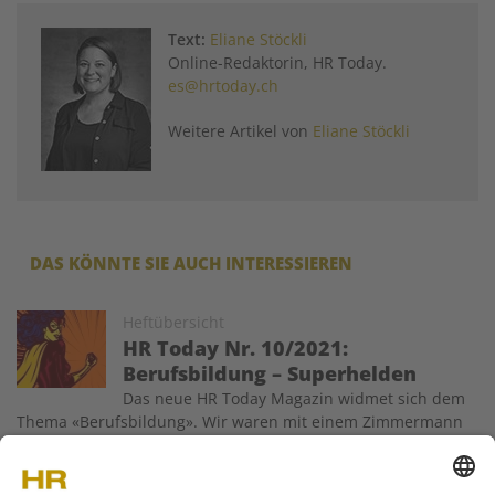
Text:
Eliane Stöckli
Online-Redaktorin, HR Today.
es@hrtoday.ch
Weitere Artikel von
Eliane Stöckli
DAS KÖNNTE SIE AUCH INTERESSIEREN
Image
Heftübersicht
HR Today Nr. 10/2021:
Berufsbildung – Superhelden
Das neue HR Today Magazin widmet sich dem
Thema «Berufsbildung». Wir waren mit einem Zimmermann
«on tour», schauten noch aktiven oder ehemaligen Sportlern
über die (Arbeits-)Schulter und erfuhren, wie künftige
Führungskräfte firmenintern ausgebildet werden. Ausserdem