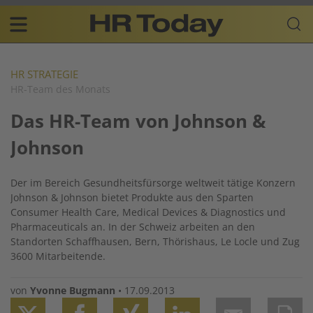
Skip
Business-
to
Plattform
content
für
Main
Human
navigation
Resources
HR STRATEGIE
HR-Team des Monats
DE
Das HR-Team von Johnson &
Johnson
Der im Bereich Gesundheitsfürsorge weltweit tätige Konzern
Johnson & Johnson bietet Produkte aus den Sparten
Consumer Health Care, Medical Devices & Diagnostics und
Pharmaceuticals an. In der Schweiz arbeiten an den
Standorten Schaffhausen, Bern, Thörishaus, Le Locle und Zug
3600 Mitarbeitende.
von
Yvonne Bugmann
•
17.09.2013