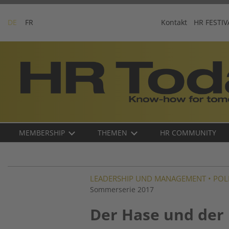
Skip
to
DE
FR
Kontakt
HR FESTIV
content
Business-
Plattform
für
Human
Resources
Main
MEMBERSHIP
THEMEN
HR COMMUNITY
navigation
DE
LEADERSHIP UND MANAGEMENT
•
POL
Sommerserie 2017
Der Hase und der I