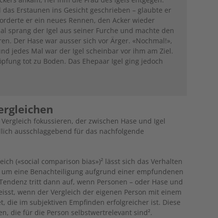
 das Erstaunen ins Gesicht geschrieben – glaubte er
 forderte er ein neues Rennen, den Acker wieder
s Mal sprang der Igel aus seiner Furche und machte den
ren. Der Hase war ausser sich vor Ärger. «Nochmal!»,
 und jedes Mal war der Igel scheinbar vor ihm am Ziel.
höpfung tot zu Boden. Das Ehepaar Igel ging jedoch
ergleichen
 Vergleich fokussieren, der zwischen Hase und Igel
ndlich ausschlaggebend für das nachfolgende
ch («social comparison bias»)² lässt sich das Verhalten
bei um eine Benachteiligung aufgrund einer empfundenen
 Tendenz tritt dann auf, wenn Personen – oder Hase und
heisst, wenn der Vergleich der eigenen Person mit einem
, die im subjektiven Empfinden erfolgreicher ist. Diese
n, die für die Person selbstwertrelevant sind².