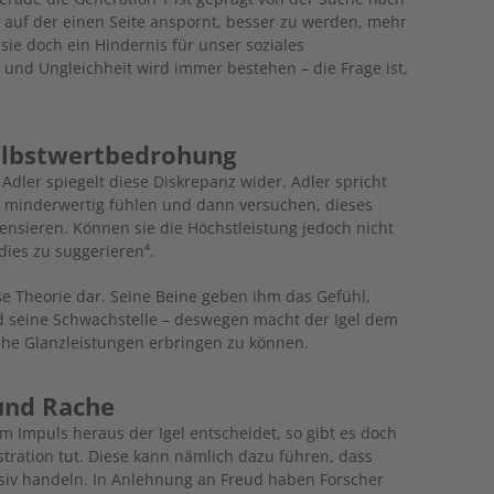
auf der einen Seite anspornt, besser zu werden, mehr
sie doch ein Hindernis für unser soziales
 und Ungleichheit wird immer bestehen – die Frage ist,
elbstwertbedrohung
Adler spiegelt diese Diskrepanz wider. Adler spricht
h minderwertig fühlen und dann versuchen, dieses
nsieren. Können sie die Höchstleistung jedoch nicht
dies zu suggerieren⁴.
iese Theorie dar. Seine Beine geben ihm das Gefühl,
nd seine Schwachstelle – deswegen macht der Igel dem
iche Glanzleistungen erbringen zu können.
 und Rache
 Impuls heraus der Igel entscheidet, so gibt es doch
stration tut. Diese kann nämlich dazu führen, dass
iv handeln. In Anlehnung an Freud haben Forscher