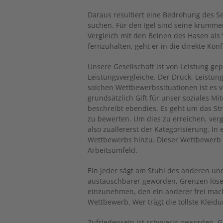
Daraus resultiert eine Bedrohung des S
suchen. Für den Igel sind seine krumme
Vergleich mit den Beinen des Hasen als 
fernzuhalten, geht er in die direkte Kon
Unsere Gesellschaft ist von Leistung ge
Leistungsvergleiche. Der Druck, Leistun
solchen Wettbewerbssituationen ist es v
grundsätzlich Gift für unser soziales Mi
beschreibt ebendies. Es geht um das S
zu bewerten. Um dies zu erreichen, ver
also zuallererst der Kategorisierung. In
Wettbewerbs hinzu. Dieser Wettbewerb h
Arbeitsumfeld.
Ein jeder sägt am Stuhl des anderen und
austauschbarer geworden, Grenzen lösen
einzunehmen, den ein anderer frei mach
Wettbewerb. Wer trägt die tollste Kleid
Zufriedensein ist schwierig geworden. G