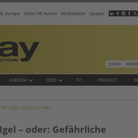
AL europe
Swiss HR Award
Mediadaten
Epaper
Header
menu
LOGIN
MEMB
AGENDA
JOBS
TV
PODCAST
B
ITIK UND GESELLSCHAFT
gel – oder: Gefährliche