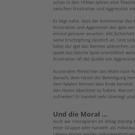
schon in den 1930er-Jahren eine Theori
zwischen Frustration und Aggression vor
Es liegt nahe, dass der Kommentar des Ha
Frustration und Aggression des Igels w
einmal genauer ansehen: Mit Sicherhei
seine Erschöpfung deutlich an. Und selb
hätte der Igel das Rennen abbrechen u
spielt das falsche Spiel unerbittlich wei
Frustration oft die Quelle von Aggressio
Ausserdem fliesst hier das Motiv nach Rac
danach, dem Hasen die Beleidigung heimz
dem fatalen Rennen kein Ende bereitet.
den Hasen überlistet zu haben. Warum fü
zufrieden? Er handelt sehr überlegt un
Und die Moral ...
Auch wir interagieren im Alltag ständig 
einer Gruppe oder handeln als Individu
Lebens immer wieder selbstwertbedrohe