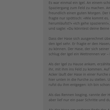
Es war einmal ein Igel. An einem sc
Spaziergang zum Feld zu machen. Am
freundlich einen guten Morgen. Der 
fragte nur spöttisch: «Wie kommt es
herumläufst?» «Ich gehe spazieren!»,
und sagte: «Du könntest deine Bein
Dass der Hase sich ausgerechnet üb
den Igel sehr. Er fragte er den Hase
zu können. Der Hase, der sich seiner
schlug der Igel ein Wettrennen vor – 
Als der Igel zu Hause ankam, erzählt
ihr, mit ihm ins Feld zu kommen. Auf
Acker läuft der Hase in einer Furche
hier unten in die Furche zu stellen
rufst du ihm entgegen: Ich bin schon
Als das Rennen losging, rannte der H
aber lief nur ein paar Schritte und du
Als der Hase am anderen Ende des Ac