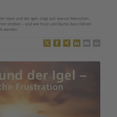
Der Hase und der Igel» zeigt auf, warum Menschen
chen streben – und wie Frust und Rache dazu führen
ch werden.
Twitter
Facebook
XING
LinkedIn
Email
Print