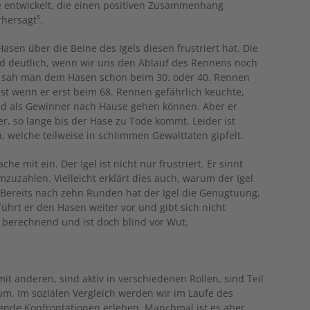
e entwickelt, die einen positiven Zusammenhang
hersagt⁵.
sen über die Beine des Igels diesen frustriert hat. Die
ird deutlich, wenn wir uns den Ablauf des Rennens noch
t sah man dem Hasen schon beim 30. oder 40. Rennen
st wenn er erst beim 68. Rennen gefährlich keuchte,
nd als Gewinner nach Hause gehen können. Aber er
ter, so lange bis der Hase zu Tode kommt. Leider ist
n, welche teilweise in schlimmen Gewalttaten gipfelt.
he mit ein. Der Igel ist nicht nur frustriert. Er sinnt
uzahlen. Vielleicht erklärt dies auch, warum der Igel
 Bereits nach zehn Runden hat der Igel die Genugtuung,
hrt er den Hasen weiter vor und gibt sich nicht
d berechnend und ist doch blind vor Wut.
mit anderen, sind aktiv in verschiedenen Rollen, sind Teil
um. Im sozialen Vergleich werden wir im Laufe des
nde Konfrontationen erleben. Manchmal ist es aber