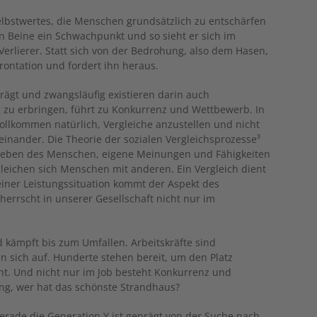
elbstwertes, die Menschen grundsätzlich zu entschärfen
n Beine ein Schwachpunkt und so sieht er sich im
Verlierer. Statt sich von der Bedrohung, also dem Hasen,
frontation und fordert ihn heraus.
prägt und zwangsläufig existieren darin auch
g zu erbringen, führt zu Konkurrenz und Wettbewerb. In
ollkommen natürlich, Vergleiche anzustellen und nicht
teinander. Die Theorie der sozialen Vergleichsprozesse³
treben des Menschen, eigene Meinungen und Fähigkeiten
gleichen sich Menschen mit anderen. Ein Vergleich dient
 einer Leistungssituation kommt der Aspekt des
errscht in unserer Gesellschaft nicht nur im
 kämpft bis zum Umfallen. Arbeitskräfte sind
 sich auf. Hunderte stehen bereit, um den Platz
t. Und nicht nur im Job besteht Konkurrenz und
ung, wer hat das schönste Strandhaus?
erade die Generation Y ist geprägt von der Suche nach