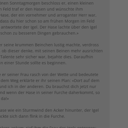
hönen Sonntagmorgen beschloss er, einen kleinen
 Feld traf er den Hasen und wünschte ihm
Hase, der ein vornehmer und arroganter Herr war,
, dass du hier schon so am frühen Morgen im Feld
 antwortete der Igel. Der Hase lachte über den Igel
e schon zu besseren Dingen gebrauchen.»
er seine krummen Beinchen lustig machte, verdross
n, ob dieser denke, mit seinen Beinen mehr ausrichten
 Talente sehr sicher war, bejahte dies. Daraufhin
in einer Stunde sollte es beginnen.
e er seiner Frau rasch von der Wette und bedeutete
 dem Weg erklärte er ihr seinen Plan: «Dort auf dem
 und ich in der anderen. Du brauchst dich jetzt nur
. Und wenn der Hase in seiner Furche daherkommt, so
 da!»
ase wie ein Sturmwind den Acker hinunter, der Igel
ckte sich dann flink in die Furche.
kers ankam, rief ihm die Frau des Igels entgegen: