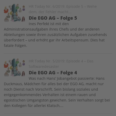
Image
HR Today Nr. 6/2019: Episode 5 – Wehe
dem, der Fehler macht...
Die EGO AG – Folge 5
Ines Perfekt ist mit den
Administrationsaufgaben ihres Chefs und der anderen
Abteilungen sowie ihren zusätzlichen Aufgaben zusehends
überfordert – und erhöht gar ihr Arbeitspensum. Dies hat
fatale Folgen.
Image
HR Today Nr. 5/2019: Episode 4 – Das
Softwaredesaster
Die EGO AG – Folge 4
Was nach Hans’ Jobangebot passierte: Hans
Duckmaus, Mädchen für alles bei der EGO AG, macht nur
noch Dienst nach Vorschrift. Sein bislang soziales und
entgegenkommendes Verhalten ist einem rauen und
egoistischen Umgangston gewichen. Sein Verhalten sorgt bei
den Kollegen für allerlei Klatsch,…