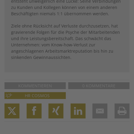
entsteht unweigerlich eine Lücke: Seine Verbindungen
zu Kunden und Kollegen können von einem anderen
Beschäftigten niemals 1:1 übernommen werden.
Ziele ohne Rücksicht auf Verluste durchzusetzen, hat
gravierende Folgen für die Psyche der Mitarbeitenden
und ihre Leis­tungsbereitschaft. Das schwächt das
Unternehmen: vom Know-how-Verlust zur
angeschlagenen Arbeitsmarktreputation bis hin zu
sinkenden Gewinnaussichten.
KOMMENTIEREN
0 KOMMENTARE
HR COSMOS
Twitter
Facebook
XING
LinkedIn
Email
Prin