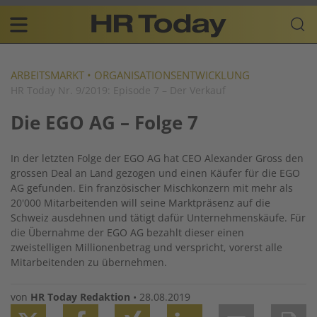
Skip
Business-
to
Plattform
content
für
Main
Human
navigation
Resources
ARBEITSMARKT
•
ORGANISATIONSENTWICKLUNG
HR Today Nr. 9/2019: Episode 7 – Der Verkauf
DE
Die EGO AG – Folge 7
In der letzten Folge der EGO AG hat CEO Alexander Gross den
grossen Deal an Land gezogen und einen Käufer für die EGO
AG gefunden. Ein französischer Misch­konzern mit mehr als
20'000 Mitarbeitenden will seine Marktpräsenz auf die
Schweiz ausdehnen und tätigt dafür Unternehmenskäufe. Für
die Übernahme der EGO AG bezahlt dieser einen
zweistelligen Millionenbetrag und verspricht, vorerst alle
Mitarbeitenden zu übernehmen.
von
HR Today Redaktion
•
28.08.2019