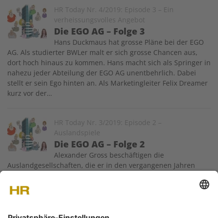
Image
HR Today Nr. 4/2019: Episode 3 – Ein
verheissungsvolles Angebot
Die EGO AG – Folge 3
Hans Duckmaus hat grosse Pläne bei der EGO
AG. Als studierter BWLer malt er sich grosse Chancen aus,
dort hoch hinaus zu kommen. Hans macht sich als Springer in
nahezu jeder Abteilung der EGO AG unentbehrlich. Dabei
stellt er sein Ego hinten an. Als Marketingleiter Felix Dreamer
kurz vor der…
Image
HR Today Nr. 3/2019: Episode 2 –
Auslandspiele
Die EGO AG – Folge 2
Alexander Gross beschäftigen die
Auslandgesellschaften, die er in den vergangenen Jahren
gegründet hat, um seine Produkte glaubwürdiger zu
vertreiben. Besondere Sorge bereitet ihm eine Niederlassung
in England, die vor drei Jahren ins Leben gerufen wurde und
zwölf Mitarbeitende zählt. Geleitet wird…