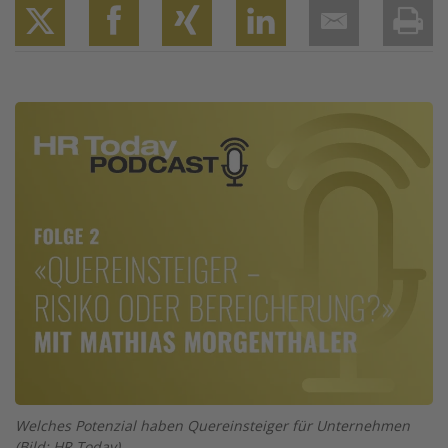
Twitter
Facebook
XING
LinkedIn
Email
Prin
Image
Welches Potenzial haben Quereinsteiger für Unternehmen
(Bild: HR Today)