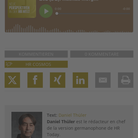
KOMMENTIEREN
0 KOMMENTARE
HR COSMOS
Twitter
Facebook
XING
LinkedIn
Email
Prin
Text:
Daniel Thüler
Daniel Thüler
est le rédacteur en chef
de la version germanophone de HR
Today.