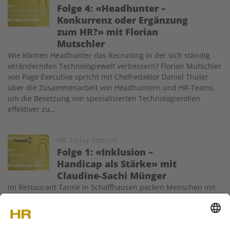
Folge 4: «Headhunter –
Konkurrenz oder Ergänzung
zum HR?» mit Florian
Mutschler
Wie können Headhunter das Recruiting in der sich ständig
verändernden Technologiewelt verbessern? Florian Mutschler
von Page Executive spricht mit Chefredaktor Daniel Thüler
über die Zusammenarbeit von Headhuntern und HR-Teams,
um die Besetzung von spezialisierten Technologierollen
effektiver zu…
Image
HR Today Podcast
Folge 1: «Inklusion –
Handicap als Stärke» mit
Claudine-Sachi Münger
Im Restaurant Tanne in Schaffhausen packen Menschen mit
Behinderung tatkräftig an. Geschäftsführerin Claudine-Sachi
Münger spricht mit Chefredaktor Daniel Thüler, wieso ihr
Inklusion persönlich wichtig ist und wie die