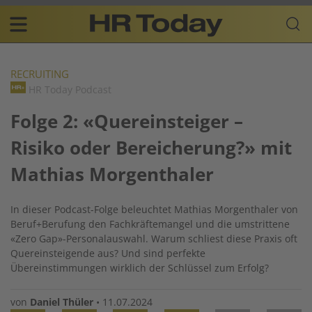
Skip
Business-
to
Plattform
content
für
Main
Human
navigation
Resources
RECRUITING
HR Today Podcast
DE
Folge 2: «Quereinsteiger –
Risiko oder Bereicherung?» mit
Mathias Morgenthaler
In dieser Podcast-Folge beleuchtet Mathias Morgenthaler von
Beruf+Berufung den Fachkräftemangel und die umstrittene
«Zero Gap»-Personalauswahl. Warum schliest diese Praxis oft
Quereinsteigende aus? Und sind perfekte
Übereinstimmungen wirklich der Schlüssel zum Erfolg?
von
Daniel Thüler
•
11.07.2024