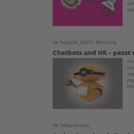
Gef
Ge
HR Today Nr. 6/2017: Recruiting
Chatbots und HR – pass
Image
Cha
Gro
ang
Hig
hin
HR Today Minutes