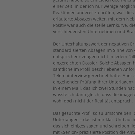
einer Zeit, in der ich nur wenige Mögl
Reaktionen anderer zu prüfen, war dies 
erläuterte Absagen weiter, mit dem Nebe
Positiv war auch die steile Lernkurve, 
verschiedensten Unternehmen und Bran
Der Unterhaltungswert der negativen Erl
standardisierten Absagen im Sinne von 
entsprechen» zeugen nicht in jedem Fal
eingereichten Dossier. Solche Absagen h
sämtliche im Profil beschriebenen Anfo
Telefoninterview gerechnet hatte. Aber
eingehender Prüfung Ihrer Unterlagen» 
in einem Mail, das ich zwei Stunden nac
wusste ich dann gleich, dass die image
wohl doch nicht der Realität entsprach.
Das gesuchte Profil so zu umschreiben, d
Unterfangen – das ist mir klar. Und auc
das sich einiges sagen und schreiben lie
mit «Senior» präzisierte Position die A