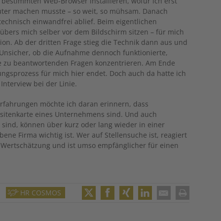
 bestimmten Web-Browser installieren, wofür ich erst
ter machen musste – so weit, so mühsam. Danach
technisch einwandfrei ablief. Beim eigentlichen
nübers mich selber vor dem Bildschirm sitzen – für mich
tion. Ab der dritten Frage stieg die Technik dann aus und
 Unsicher, ob die Aufnahme dennoch funktionierte,
ie zu beantwortenden Fragen konzentrieren. Am Ende
rungsprozess für mich hier endet. Doch auch da hatte ich
nterview bei der Linie.
r Erfahrungen möchte ich daran erinnern, dass
Visitenkarte eines Unternehmens sind. Und auch
e sind, können über kurz oder lang wieder in einer
rbene Firma wichtig ist. Wer auf Stellensuche ist, reagiert
 Wertschätzung und ist umso empfänglicher für einen
HR COSMOS
Twitter
Facebook
XING
LinkedIn
Email
Print