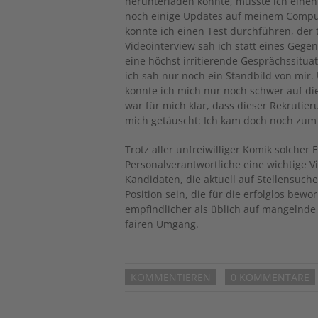
herunterladen konnte, musste ich einen
noch einige Updates auf meinem Compu
konnte ich einen Test durchführen, der 
Videointerview sah ich statt eines Gege
eine höchst irritierende Gesprächssitua
ich sah nur noch ein Standbild von mir.
konnte ich mich nur noch schwer auf d
war für mich klar, dass dieser Rekrutie
mich getäuscht: Ich kam doch noch zum I
Trotz aller unfreiwilliger Komik solche
Personalverantwortliche eine wichtige 
Kandidaten, die aktuell auf Stellensuch
Position sein, die für die erfolglos bewo
empfindlicher als üblich auf mangelnde
fairen Umgang.
KOMMENTIEREN
0 KOMMENTARE