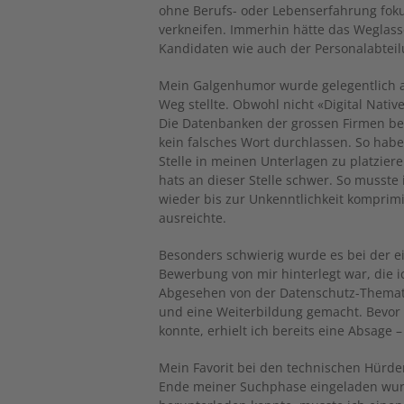
ohne Berufs- oder Lebenserfahrung foku
verkneifen. Immerhin hätte das Weglass
Kandidaten wie auch der Personalabteilu
Mein Galgenhumor wurde gelegentlich a
Weg stellte. Obwohl nicht «Digital Nativ
Die Datenbanken der grossen Firmen berg
kein falsches Wort durchlassen. So habe 
Stelle in meinen Unterlagen zu platziere
hats an dieser Stelle schwer. So musste
wieder bis zur Unkenntlichkeit komprim
ausreichte.
Besonders schwierig wurde es bei der ei
Bewerbung von mir hinterlegt war, die 
Abgesehen von der Datenschutz-Thematik
und eine Weiterbildung gemacht. Bevor 
konnte, erhielt ich bereits eine Absage –
Mein Favorit bei den technischen Hürden
Ende meiner Suchphase eingeladen wurd