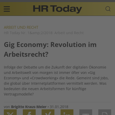
Skip
Business-
to
Plattform
content
für
Main
Human
navigation
Resources
ARBEIT UND RECHT
HR Today Nr. 1&amp;2/2018: Arbeit und Recht
DE
Gig Economy: Revolution im
Arbeitsrecht?
Infolge der Debatte um die Zukunft der digitalen Ökonomie
und Arbeitswelt von morgen ist immer öfter von «Gig
Economy» und «Crowdworking» die Rede. Gemeint sind Jobs,
die global über Internetplattformen vermittelt werden. Was
bedeuten die neuen Arbeitsformen für künftige
Vertragsmodelle?
von
Brigitte Kraus-Meier
•
31.01.2018