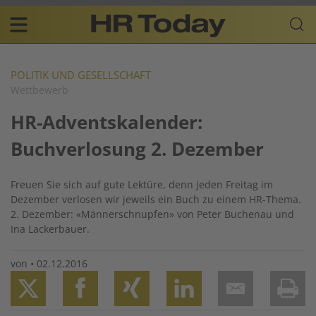
Skip
Business-
to
Plattform
content
für
Main
Human
navigation
Resources
POLITIK UND GESELLSCHAFT
Wettbewerb
DE
HR-Adventskalender:
Buchverlosung 2. Dezember
Freuen Sie sich auf gute Lektüre, denn jeden Freitag im
Dezember verlosen wir jeweils ein Buch zu einem HR-Thema.
2. Dezember: «Männerschnupfen» von Peter Buchenau und
Ina Lackerbauer.
von
•
02.12.2016