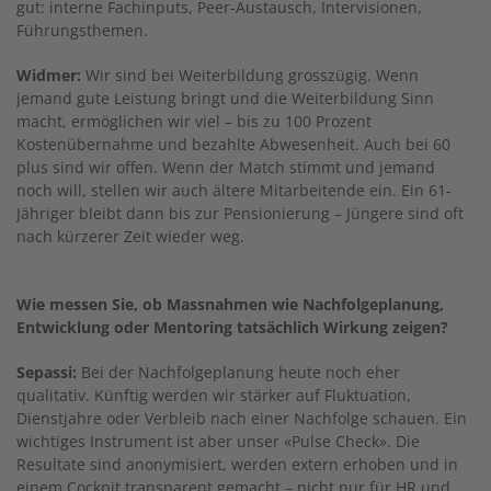
gut: interne Fachinputs, Peer-Austausch, Intervisionen,
Führungsthemen.
Widmer:
Wir sind bei Weiterbildung grosszügig. Wenn
jemand gute Leistung bringt und die Weiterbildung Sinn
macht, ermöglichen wir viel – bis zu 100 Prozent
Kostenübernahme und bezahlte Abwesenheit. Auch bei 60
plus sind wir offen. Wenn der Match stimmt und jemand
noch will, stellen wir auch ältere Mitarbeitende ein. Ein 61-
Jähriger bleibt dann bis zur Pensionierung – Jüngere sind oft
nach kürzerer Zeit wieder weg.
Wie messen Sie, ob Massnahmen wie Nachfolgeplanung,
Entwicklung oder Mentoring tatsächlich Wirkung zeigen?
Sepassi:
Bei der Nachfolgeplanung heute noch eher
qualitativ. Künftig werden wir stärker auf Fluktuation,
Dienstjahre oder Verbleib nach einer Nachfolge schauen. Ein
wichtiges Instrument ist aber unser «Pulse Check». Die
Resultate sind anonymisiert, werden extern erhoben und in
einem Cockpit transparent gemacht – nicht nur für HR und