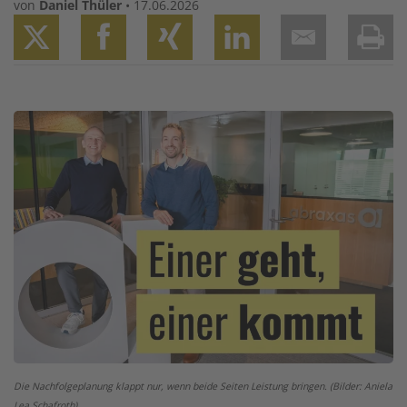
von
Daniel Thüler
•
17.06.2026
Twitter
Facebook
XING
LinkedIn
Email
Prin
Image
Die Nachfolgeplanung klappt nur, wenn beide Seiten Leistung bringen. (Bilder: Aniela
Lea Schafroth)