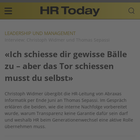
Skip
Business-
to
Plattform
content
für
Main
Human
navigation
Resources
LEADERSHIP UND MANAGEMENT
Interview: Christoph Widmer und Thomas Sepassi
DE
«Ich schiesse dir gewisse Bälle
zu – aber das Tor schiessen
musst du selbst»
Christoph Widmer übergibt die HR-Leitung von Abraxas
Informatik per Ende Juni an Thomas Sepassi. Im Gespräch
erklären die beiden, wie die interne Nachfolge vorbereitet
wurde, warum Transparenz keine Garantie dafür sein darf
und weshalb HR beim Generationenwechsel eine aktive Rolle
übernehmen muss.