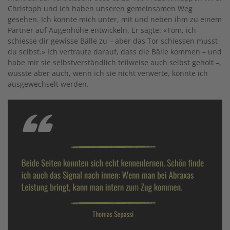
Christoph und ich haben unseren gemeinsamen Weg
gesehen. Ich konnte mich unter, mit und neben ihm zu einem
Partner auf Augenhöhe entwickeln. Er sagte: «Tom, ich
schiesse dir gewisse Bälle zu – aber das Tor schiessen musst
du selbst.» Ich vertraute darauf, dass die Bälle kommen – und
habe mir sie selbstverständlich teilweise auch selbst geholt –,
wusste aber auch, wenn ich sie nicht verwerte, könnte ich
ausgewechselt werden.