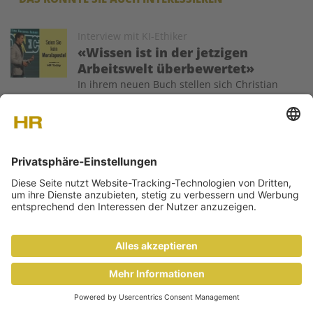
Image
Interview mit KI-Ethiker
«Wissen ist in der jetzigen
Arbeitswelt überbewertet»
In ihrem neuen Buch stellen sich Christian
Hugo Hoffmann und sein Co-Autor Sebastian Rosengrün die
Frage: Wie sieht ethische Führung im KI-Zeitalter aus? Ein
Gespräch über Verantwortung, Fehlerkultur und
Effizienzdruck.
Image
Interview mit Arianne Hasler
«Ich erlebe Altersdiversität
weniger als Trend, sondern
als Widerspruch»
In Zeiten des Fachkräftemangels gewinnt Altersdiversität
stetig an Relevanz. Arianne Hasler, Chief People & Culture von
Galenica, erklärt und reflektiert das eigene Erfolgskonzept –
und erzählt die Geschichten von Ueli und Sabine.