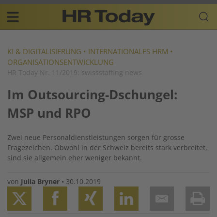
Skip
Business-
to
Plattform
content
für
Main
Human
navigation
Resources
KI & DIGITALISIERUNG
•
INTERNATIONALES HRM
•
ORGANISATIONSENTWICKLUNG
DE
HR Today Nr. 11/2019: swissstaffing news
Im Outsourcing-Dschungel:
MSP und RPO
Zwei neue Personaldienstleistungen sorgen für grosse
Fragezeichen. Obwohl in der Schweiz bereits stark verbreitet,
sind sie allgemein eher weniger bekannt.
von
Julia Bryner
•
30.10.2019