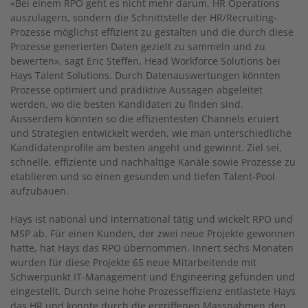
«Bei einem RPO geht es nicht mehr darum, HR Operations
auszulagern, sondern die Schnittstelle der HR/Recruiting-
Prozesse möglichst effizient zu gestalten und die durch diese
Prozesse generierten Daten gezielt zu sammeln und zu
bewerten», sagt Eric Steffen, Head Workforce Solutions bei
Hays Talent Solutions. Durch Datenauswertungen könnten
Prozesse optimiert und prädiktive Aussagen abgeleitet
werden, wo die besten Kandidaten zu finden sind.
Ausserdem könnten so die effizientesten Channels eruiert
und Strategien entwickelt werden, wie man unterschiedliche
Kandidatenprofile am besten angeht und gewinnt. Ziel sei,
schnelle, effiziente und nachhaltige Kanäle sowie Prozesse zu
etablieren und so einen gesunden und tiefen Talent-Pool
aufzubauen.
Hays ist national und international tätig und wickelt RPO und
MSP ab. Für einen Kunden, der zwei neue Projekte gewonnen
hatte, hat Hays das RPO übernommen. Innert sechs Monaten
wurden für diese Projekte 65 neue Mitarbeitende mit
Schwerpunkt IT-Management und Engineering gefunden und
eingestellt. Durch seine hohe Prozesseffizienz entlastete Hays
das HR und konnte durch die ergriffenen Massnahmen den