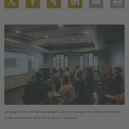
Twitter
Facebook
XING
LinkedIn
Email
Prin
Image
Lernprogramme und Weiterbildungen sollen die strategischen Unternehmensziele
direkt unterstützen. (Bild: Kenny Eliason / Unsplash)