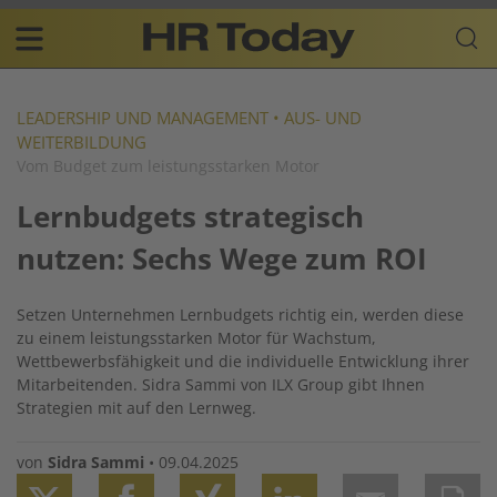
Skip
Business-
to
Plattform
content
für
Main
Human
navigation
Resources
LEADERSHIP UND MANAGEMENT
•
AUS- UND
WEITERBILDUNG
DE
Vom Budget zum leistungsstarken Motor
Lernbudgets strategisch
nutzen: Sechs Wege zum ROI
Setzen Unternehmen Lernbudgets richtig ein, werden diese
zu einem leistungsstarken Motor für Wachstum,
Wettbewerbsfähigkeit und die individuelle Entwicklung ihrer
Mitarbeitenden. Sidra Sammi von ILX Group gibt Ihnen
Strategien mit auf den Lernweg.
von
Sidra Sammi
•
09.04.2025