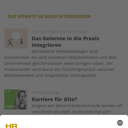
DAS KÖNNTE SIE AUCH INTERESSIEREN
Image
Von der Theorie in die Praxis
Das Gelernte in die Praxis
integrieren
Betriebliche Weiterbildungen sind
Investitionen, die dem einzelnen Mitarbeitenden und dem
Unternehmen gleichermassen etwas bringen sollen. Der
Praxistransfer wird durch ein Transfergespräch zwischen
Mitarbeitenden und Vorgesetzten sichergestellt.
Image
HR Today Blog
Karriere für Alte?
Jüngere wie ältere Arbeitnehmende werden oft
vorschnell verurteilt. Inzwischen hat sich
insbesondere die Integration von älteren Arbeitnehmenden
in den Arbeitsmarkt verbessert. Dennoch bleiben ihnen im