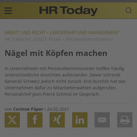
Skip
Business-
to
Plattform
content
für
Main
Human
navigation
Resources
ARBEIT UND RECHT
•
LEADERSHIP UND MANAGEMENT
HR Today Nr. 3/2021: Praxis – Personalkommissionen
DE
Nägel mit Köpfen machen
In Unternehmen mit Personalkommissionen treffen häufig
unterschiedliche Ansichten aufeinander. Davor schreckt
Generali Schweiz jedoch nicht zurück. Erst kürzlich hat das
Unternehmen dafür zu Mitarbeiterwahlen aufgerufen.
Personalchef Jean-Pierre Schmid im Gespräch.
von
Corinne Päper
•
24.02.2021
Twitter
Facebook
XING
LinkedIn
Email
Prin