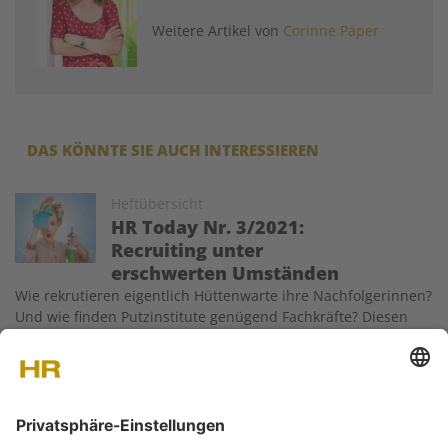
Weitere Artikel von
Corinne Päper
DAS KÖNNTE SIE AUCH INTERESSIEREN
Image
Heftübersicht
HR Today Nr. 3/2021:
Recruiting unter
erschwerten Umständen
Wie rekrutieren eigentlich Hüttenwarte ihre Nachfolgerinnen?
Und wie finden Putzinstitute genügend Fachkräfte? Diesen
und anderen Recruiting-Fragen gehen wir in der aktuellen HR
Today-Ausgabe nach. Ausserdem beleuchten wir das Thema
Mitarbeitertausch etwas genauer und im Praxis-Teil geht es
um…