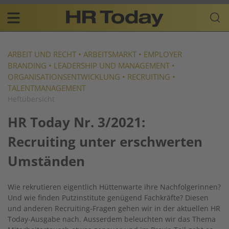
Skip
Business-
to
Plattform
content
für
Main
Human
navigation
Resources
ARBEIT UND RECHT
•
ARBEITSMARKT
•
EMPLOYER
BRANDING
•
LEADERSHIP UND MANAGEMENT
•
DE
ORGANISATIONSENTWICKLUNG
•
RECRUITING
•
TALENTMANAGEMENT
Heftübersicht
HR Today Nr. 3/2021:
Recruiting unter erschwerten
Umständen
Wie rekrutieren eigentlich Hüttenwarte ihre Nachfolgerinnen?
Und wie finden Putzinstitute genügend Fachkräfte? Diesen
und anderen Recruiting-Fragen gehen wir in der aktuellen HR
Today-Ausgabe nach. Ausserdem beleuchten wir das Thema