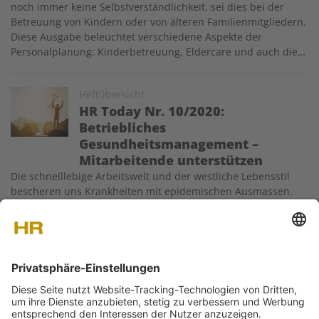
noch immer keine Selbstverständlichkeit, sei dies bei der
Betreuung von Kindern oder von älteren Familienmitgliedern.
Diese Ausgabe beleuchtet verschiedene Aspekte der
Personalplanung: Kinderbetreuung, Eldercare und auch die…
Image
Heftübersicht
HR Today Nr. 10/2020:
Betriebliches
Gesundheitsmanagement –
Mitarbeitende unterstützen
Die schnelllebige Arbeitswelt und der westliche Lebensstil
bescheren uns Krankheiten mit epidemischen Ausmassen.
Die «Reparaturkosten» hierfür steigen Jahr für Jahr. In dieser
Heftausgabe geht es nicht nur um die Folgen der schneller
werdenden Arbeitswelt, sondern auch darum, wie man
beispielsweise…