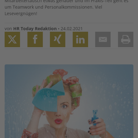
Mitarbeitertausch etwas genauer und im Praxis-Teil geht es
um Teamwork und Personalkommissionen. Viel
Lesevergnügen!
von
HR Today Redaktion
•
24.02.2021
Twitter
Facebook
XING
LinkedIn
Email
Prin
Image