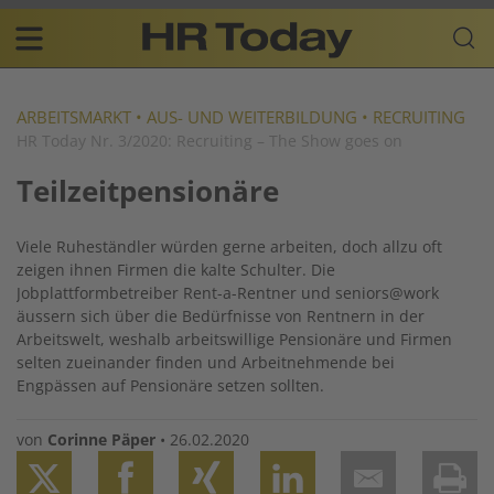
Skip
Business-
to
Plattform
content
für
Main
Human
navigation
Resources
ARBEITSMARKT
•
AUS- UND WEITERBILDUNG
•
RECRUITING
HR Today Nr. 3/2020: Recruiting – The Show goes on
DE
Teilzeitpensionäre
Viele Ruheständler würden gerne arbeiten, doch allzu oft
zeigen ihnen Firmen die kalte Schulter. Die
Jobplattformbetreiber
Rent-a-Rentner
und
seniors@work
äussern sich über die Bedürfnisse von Rentnern in der
Arbeitswelt, weshalb arbeitswillige Pensionäre und Firmen
selten zueinander finden und Arbeitnehmende bei
Engpässen auf Pensionäre setzen sollten.
von
Corinne Päper
•
26.02.2020