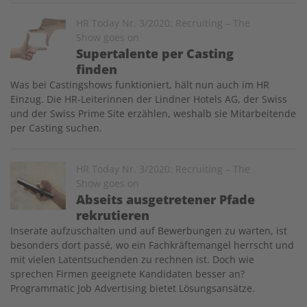
Image
HR Today Nr. 3/2020: Recruiting – The
Show goes on
Supertalente per Casting
finden
Was bei Castingshows funktioniert, hält nun auch im HR
Einzug. Die HR-Leiterinnen der Lindner Hotels AG, der Swiss
und der Swiss Prime Site erzählen, weshalb sie ­Mitarbeitende
per Casting suchen.
Image
HR Today Nr. 3/2020: Recruiting – The
Show goes on
Abseits ausgetretener Pfade
rekrutieren
Inserate aufzuschalten und auf Bewerbungen zu warten, ist
besonders dort passé, wo ein Fachkräftemangel herrscht und
mit vielen Latentsuchenden zu rechnen ist. Doch wie
sprechen Firmen geeignete Kandidaten besser an?
Programmatic Job Advertising bietet Lösungsansätze.