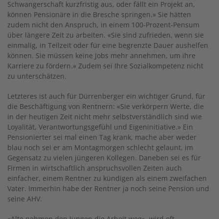
Schwangerschaft kurzfristig aus, oder fällt ein Projekt an,
können Pensionäre in die Bresche springen.» Sie hätten
zudem nicht den Anspruch, in einem 100-Prozent-Pensum
über längere Zeit zu arbeiten. «Sie sind zufrieden, wenn sie
einmalig, in Teilzeit oder für eine begrenzte Dauer aushelfen
können. Sie müssen keine Jobs mehr annehmen, um ihre
Karriere zu fördern.» Zudem sei Ihre Sozialkompetenz nicht
zu unterschätzen.
Letzteres ist auch für Dürrenberger ein wichtiger Grund, für
die Beschäftigung von Rentnern: «Sie verkörpern Werte, die
in der heutigen Zeit nicht mehr selbstverständlich sind wie
Loyalität, Verantwortungsgefühl und Eigeninitiative.» Ein
Pensionierter sei mal einen Tag krank, mache aber weder
blau noch sei er am Montagmorgen schlecht gelaunt, im
Gegensatz zu vielen jüngeren Kollegen. Daneben sei es für
Firmen in wirtschaftlich anspruchsvollen Zeiten auch
einfacher, einem Rentner zu kündigen als einem zweifachen
Vater. Immerhin habe der Rentner ja noch seine Pension und
seine AHV.
«Alte nehmen den Jungen die Arbeit weg», wird oft