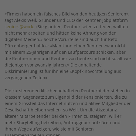
«Firmen haben ein falsches Bild von den heutigen Senioren»,
sagt Alexis Weil, Gründer und CEO der Rentner-Jobplattform
seniors@work
. «Sie glauben, Rentner seien zu teuer, wollten
nicht mehr arbeiten und hätten keine Ahnung von den
digitalen Medien.» Solche Vorurteile sind auch für Reto
Dürrenberger haltlos: «Man kann einen Rentner zwar nicht
mit einem 25-Jährigen auf den Laufparcours schicken, aber
die Rentnerinnen und Rentner von heute sind nicht so alt wie
diejenigen vor zwanzig Jahren.» Die anhaltende
Diskriminierung ist für ihn eine «Kopfkinovorstellung aus
vergangenen Zeiten».
Die kursierenden klischeebehafteten Rentnerbilder stehen in
krassem Gegensatz zum Eigenbild der Pensionierten, die zu
einem Grossteil das Internet nutzen und aktive Mitglieder der
Gesellschaft bleiben wollen, so Weil. Um die Akzeptanz
älterer Mitarbeitender bei den Firmen zu steigern, will er
mehr Storytelling betreiben, Auftraggeber aufklären und
ihnen Wege aufzeigen, wie sie mit Senioren
zusammenarbeiten können.