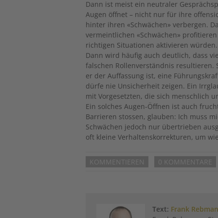
Dann ist meist ein neutraler Gesprächsp
Augen öffnet – nicht nur für ihre offensi
hinter ihren «Schwächen» verbergen. Dan
vermeintlichen «Schwächen» profitieren 
richtigen Situationen aktivieren würden.
Dann wird häufig auch deutlich, dass v
falschen Rollenverständnis resultieren.
er der Auffassung ist, eine Führungskra
dürfe nie Unsicherheit zeigen. Ein Irrgl
mit Vorgesetzten, die sich menschlich u
Ein solches Augen-Öffnen ist auch fruch
Barrieren stossen, glauben: Ich muss m
Schwächen jedoch nur übertrieben ausge
oft kleine Verhaltenskorrekturen, um wi
KOMMENTIEREN
0 KOMMENTARE
Text:
Frank Rebma