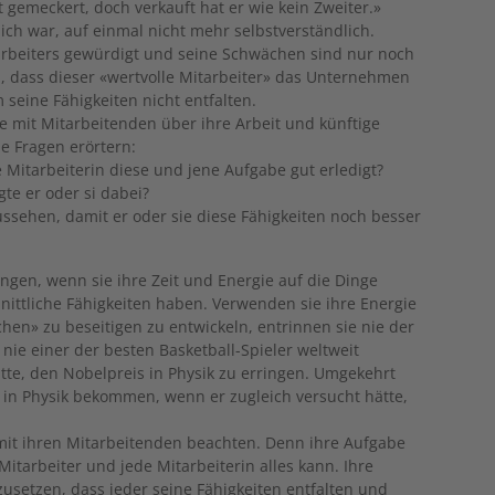
ft gemeckert, doch verkauft hat er wie kein Zweiter.»
ich war, auf einmal nicht mehr selbstverständlich.
tarbeiters gewürdigt und seine Schwächen sind nur noch
n, dass dieser «wertvolle Mitarbeiter» das Unternehmen
m seine Fähigkeiten nicht entfalten.
e mit Mitarbeitenden über ihre Arbeit und künftige
e Fragen erörtern:
 Mitarbeiterin diese und jene Aufgabe gut erledigt?
te er oder si dabei?
aussehen, damit er oder sie diese Fähigkeiten noch besser
ngen, wenn sie ihre Zeit und Energie auf die Dinge
ittliche Fähigkeiten haben. Verwenden sie ihre Energie
hen» zu beseitigen zu entwickeln, entrinnen sie nie der
 nie einer der besten Basketball-Spieler weltweit
tte, den Nobelpreis in Physik zu erringen. Umgekehrt
s in Physik bekommen, wenn er zugleich versucht hätte,
mit ihren Mitarbeitenden beachten. Denn ihre Aufgabe
 Mitarbeiter und jede Mitarbeiterin alles kann. Ihre
zusetzen, dass jeder seine Fähigkeiten entfalten und