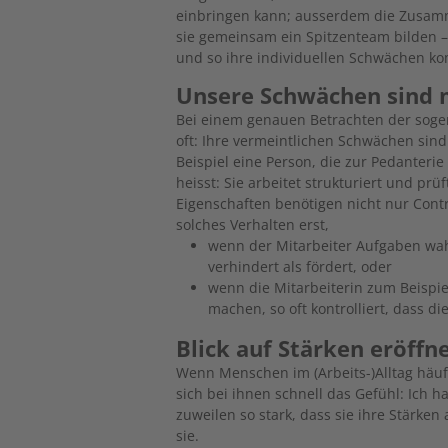
einbringen kann; ausserdem die Zusamme
sie gemeinsam ein Spitzenteam bilden – 
und so ihre individuellen Schwächen k
Unsere Schwächen sind 
Bei einem genauen Betrachten der soge
oft: Ihre vermeintlichen Schwächen sin
Beispiel eine Person, die zur Pedanterie
heisst: Sie arbeitet strukturiert und prü
Eigenschaften benötigen nicht nur Cont
solches Verhalten erst,
wenn der Mitarbeiter Aufgaben wah
verhindert als fördert, oder
wenn die Mitarbeiterin zum Beispiel
machen, so oft kontrolliert, dass die
Blick auf Stärken eröffn
Wenn Menschen im (Arbeits-)Alltag häuf
sich bei ihnen schnell das Gefühl: Ich h
zuweilen so stark, dass sie ihre Stärke
sie.