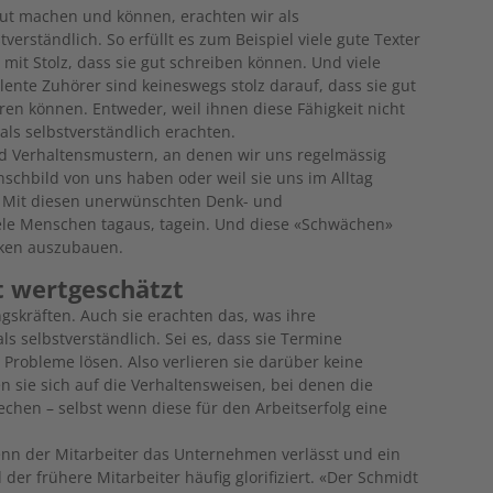
gut machen und können, erachten wir als
tverständlich. So erfüllt es zum Beispiel viele gute Texter
 mit Stolz, dass sie gut schreiben können. Und viele
lente Zuhörer sind keineswegs stolz darauf, dass sie gut
ren können. Entweder, weil ihnen diese Fähigkeit nicht
als selbstverständlich erachten.
nd Verhaltensmustern, an denen wir uns regelmässig
nschbild von uns haben oder weil sie uns im Alltag
n. Mit diesen unerwünschten Denk- und
ele Menschen tagaus, tagein. Und diese «Schwächen»
rken auszubauen.
t wertgeschätzt
ngskräften. Auch sie erachten das, was ihre
ls selbstverständlich. Sei es, dass sie Termine
 Probleme lösen. Also verlieren sie darüber keine
n sie sich auf die Verhaltensweisen, bei denen die
echen – selbst wenn diese für den Arbeitserfolg eine
wenn der Mitarbeiter das Unternehmen verlässt und ein
der frühere Mitarbeiter häufig glorifiziert. «Der Schmidt