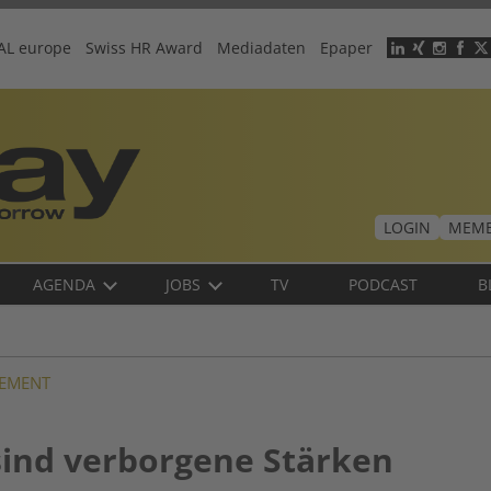
AL europe
Swiss HR Award
Mediadaten
Epaper
Header
menu
LOGIN
MEMB
AGENDA
JOBS
TV
PODCAST
B
EMENT
sind verborgene Stärken