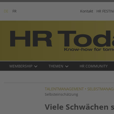
Skip
to
DE
FR
Kontakt
HR FESTIV
content
Business-
Plattform
für
Human
Resources
Main
MEMBERSHIP
THEMEN
HR COMMUNITY
navigation
DE
TALENTMANAGEMENT
•
SELBSTMANAG
Selbsteinschätzung
Viele Schwächen 