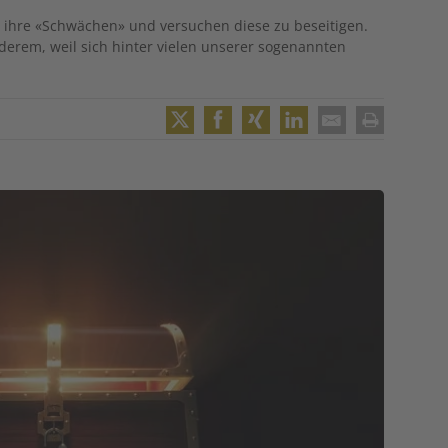
 ihre «Schwächen» und versuchen diese zu beseitigen.
nderem, weil sich hinter vielen unserer sogenannten
Twitter
Facebook
XING
LinkedIn
Email
Print