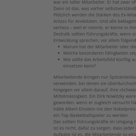
war ein toller Mitarbeiter. Er hat zwar o
Dann ist das, was vorher selbstverständl
Plötzlich werden die Stärken des Ex-Mi
Anlass für Anekdoten. Und alle beklage
verliess – weil er meinte, er könne in ih
Deshalb sollten Führungskräfte, wenn si
Entwicklung sprechen, vor allem folgend
Warum hat der Mitarbeiter oder die
Welche besonderen Fähigkeiten zeig
Wie sollte das Arbeitsfeld künftig 
einsetzen kann?
Mitarbeitende bringen nur Spitzenleistu
verwenden, bei denen sie überdurchschn
hingegen vor allem darauf, ihre «Schwäc
Mittelmässigkeit. Ein Dirk Nowitzky wäre
geworden, wenn er zugleich versucht hä
hätte Albert Einstein nie den Nobelprei
ein Top-Basketballspieler zu werden.
Das sollten Führungskräfte im Umgang 
ist es nicht, dafür zu sorgen, dass jeder
Aufgabe ist es, die Mitarbeitende so ein