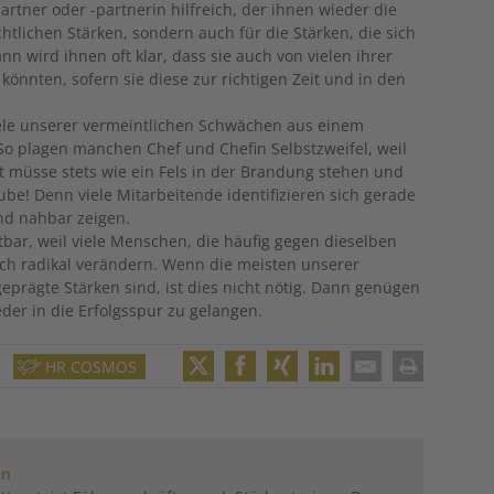
artner oder -partnerin hilfreich, der ihnen wieder die
chtlichen Stärken, sondern auch für die Stärken, die sich
n wird ihnen oft klar, dass sie auch von vielen ihrer
könnten, sofern sie diese zur richtigen Zeit und in den
iele unserer vermeintlichen Schwächen aus einem
 So plagen manchen Chef und Chefin Selbstzweifel, weil
ft müsse stets wie ein Fels in der Brandung stehen und
aube! Denn viele Mitarbeitende identifizieren sich gerade
nd nahbar zeigen.
tbar, weil viele Menschen, die häufig gegen dieselben
ich radikal verändern. Wenn die meisten unserer
prägte Stärken sind, ist dies nicht nötig. Dann genügen
eder in die Erfolgsspur zu gelangen.
HR COSMOS
Twitter
Facebook
XING
LinkedIn
Email
Print
nn