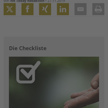
von
HR Today Redaktion
•
27.11.2019
Twitter
Facebook
XING
LinkedIn
Email
Prin
Die Checkliste
Image