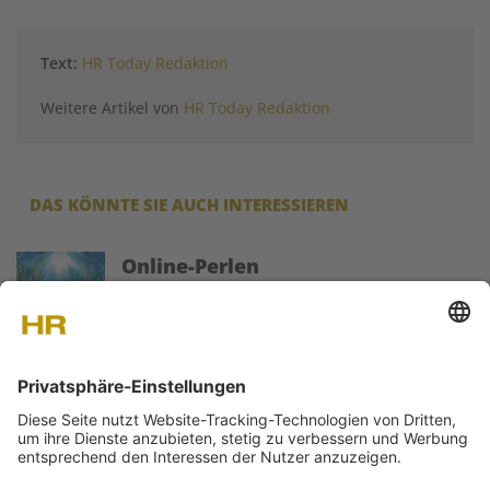
Text:
HR Today Redaktion
Weitere Artikel von
HR Today Redaktion
DAS KÖNNTE SIE AUCH INTERESSIEREN
Image
Online-Perlen
Ausgewählte Web-Perlen für HR-Profis:
praxisnahe Artikel, Serien, Videos und
Checklisten – jüngst publiziert auf unserer
Plattform.