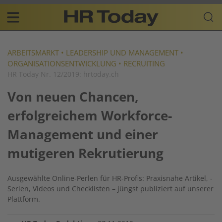
Skip
Business-
to
Plattform
content
für
Main
Human
navigation
Resources
ARBEITSMARKT
•
LEADERSHIP UND MANAGEMENT
•
ORGANISATIONSENTWICKLUNG
•
RECRUITING
DE
HR Today Nr. 12/2019: hrtoday.ch
Von neuen Chancen,
erfolgreichem Workforce-
Management und einer
mutigeren Rekrutierung
Ausgewählte Online-Perlen für HR-Profis: Praxisnahe Artikel, ­
Serien, Videos und Checklisten – jüngst publiziert auf unserer
Plattform.