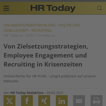
Skip
Business-
to
Plattform
content
für
Main
Human
navigation
Resources
ORGANISATIONSENTWICKLUNG
•
POLITIK UND
GESELLSCHAFT
•
RECRUITING
DE
HR Today Nr. 3/2021: hrtoday.ch
Von Zielsetzungsstrategien,
Employee Engagement und
Recruiting in Krisenzeiten
Online-Perlen für HR-Profis – jüngst publiziert auf unserer
Webseite.
von
HR Today Redaktion
•
24.02.2021