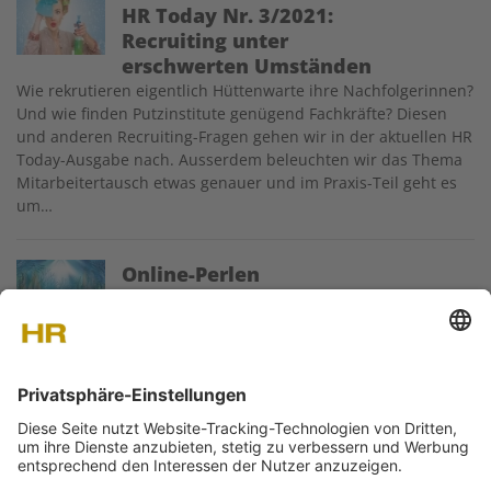
HR Today Nr. 3/2021:
Recruiting unter
erschwerten Umständen
Wie rekrutieren eigentlich Hüttenwarte ihre Nachfolgerinnen?
Und wie finden Putzinstitute genügend Fachkräfte? Diesen
und anderen Recruiting-Fragen gehen wir in der aktuellen HR
Today-Ausgabe nach. Ausserdem beleuchten wir das Thema
Mitarbeitertausch etwas genauer und im Praxis-Teil geht es
um…
Image
Online-Perlen
Ausgewählte Web-Perlen für HR-Profis:
praxisnahe Artikel, Serien, Videos und
Checklisten – jüngst publiziert auf unserer
Plattform.