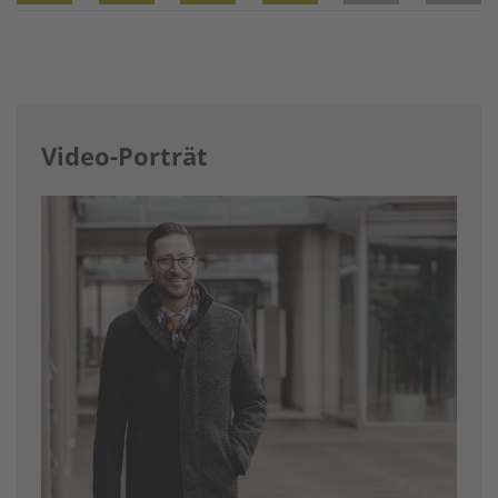
Twitter
Facebook
XING
LinkedIn
Email
Prin
Video-Porträt
Image