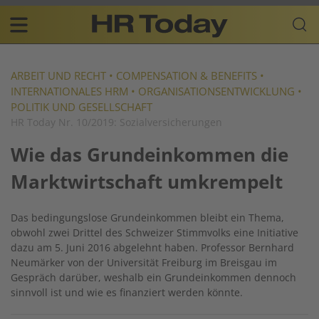
Skip
Business-
to
Plattform
content
für
Main
Human
navigation
Resources
ARBEIT UND RECHT
•
COMPENSATION & BENEFITS
•
INTERNATIONALES HRM
•
ORGANISATIONSENTWICKLUNG
•
DE
POLITIK UND GESELLSCHAFT
HR Today Nr. 10/2019: Sozialversicherungen
Wie das Grundeinkommen die
Marktwirtschaft umkrempelt
Das bedingungslose Grundeinkommen bleibt ein Thema,
obwohl zwei Drittel des Schweizer Stimmvolks eine Initiative
dazu am 5. Juni 2016 abgelehnt haben. Professor Bernhard
Neumärker von der Universität Freiburg im Breisgau im
Gespräch darüber, weshalb ein Grundeinkommen dennoch
sinnvoll ist und wie es finanziert werden könnte.