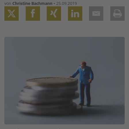
von
Christine Bachmann
•
25.09.2019
Twitter
Facebook
XING
LinkedIn
Email
Prin
Image