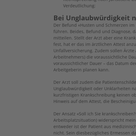
Verdeutlichung:
Bei Unglaubwürdigkeit 
Der Befund «Husten und Schmerzen im 
führen. Beides, Befund und Diagnose, da
mitteilen. Stellt der Arzt aber eine Kra
fest, hat er das im ärztlichen Attest an
Unfallversicherung. Zudem sollen Ärzte 
Arbeitnehmers) die voraussichtliche Da
voraussichtlicher Dauer – das Datum de
Arbeitgeberin planen kann.
Der Arzt soll zudem die Patientenschi
Unglaubwürdigkeit oder Unklarheiten na
kurzfristigen Krankschreibung keinen obj
Hinweis auf dem Attest, die Bescheinig
Der Ansatz «Soll ich Sie krankschreiben?
Arbeitsplatzsituation) widerspricht mein
entweder ist der Patient aus medizinisc
nicht. Sein diesbezügliches Ermessen d