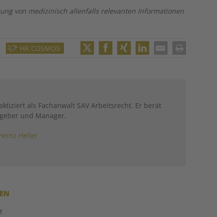
g von medizinisch allenfalls relevanten Informationen
HR COSMOS
Twitter
Facebook
XING
LinkedIn
Email
Print
ktiziert als Fachanwalt SAV Arbeitsrecht. Er berät
tgeber und Manager.
Heinz Heller
REN
t