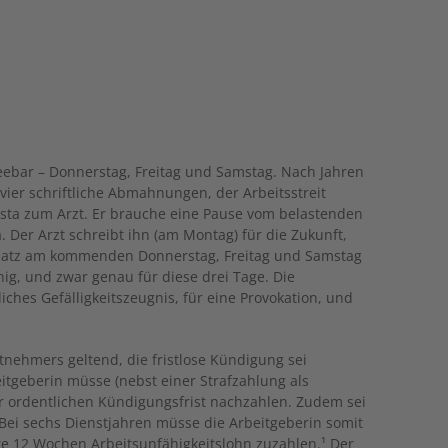
affeebar – Donnerstag, Freitag und Samstag. Nach Jahren
n vier schriftliche Abmahnungen, der Arbeitsstreit
rista zum Arzt. Er brauche eine Pause vom belastenden
a. Der Arzt schreibt ihn (am Montag) für die Zukunft,
nsatz am kommenden Donnerstag, Freitag und Samstag
ig, und zwar genau für diese drei Tage. Die
liches Gefälligkeitszeugnis, für eine Provokation, und
tnehmers geltend, die fristlose Kündigung sei
itgeberin müsse (nebst einer Strafzahlung als
r ordentlichen Kündigungsfrist nachzahlen. Zudem sei
 Bei sechs Dienstjahren müsse die Arbeitgeberin somit
re 12 Wochen Arbeitsunfähigkeitslohn zuzahlen.¹ Der