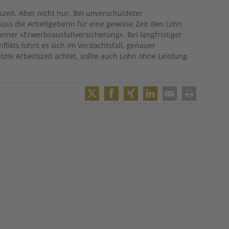
tszeit. Aber nicht nur. Bei unverschuldeter
uss die Arbeitgeberin für eine gewisse Zeit den Lohn
 einer «Erwerbsausfallversicherung». Bei langfristiger
likts lohnt es sich im Verdachtsfall, genauer
zte Arbeitszeit achtet, sollte auch Lohn ohne Leistung
Twitter
Facebook
XING
LinkedIn
Email
Print