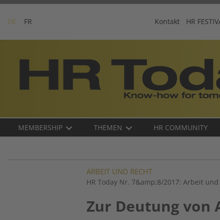
Skip
to
DE
FR
Kontakt
HR FESTIV
content
Business-
Plattform
für
Human
Resources
Main
MEMBERSHIP
THEMEN
HR COMMUNITY
navigation
DE
ARBEIT UND RECHT
HR Today Nr. 7&amp;8/2017: Arbeit und
Zur Deutung von 