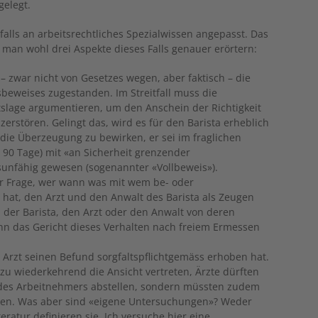
gelegt.
nfalls an arbeitsrechtliches Spezialwissen angepasst. Das
 man wohl drei Aspekte dieses Falls genauer erörtern:
t – zwar nicht von Gesetzes wegen, aber faktisch – die
beweises zugestanden. Im Streitfall muss die
tslage argumentieren, um den Anschein der Richtigkeit
zerstören. Gelingt das, wird es für den Barista erheblich
die Überzeugung zu bewirken, er sei im fraglichen
 90 Tage) mit «an Sicherheit grenzender
tsunfähig gewesen (sogenannter «Vollbeweis»).
ur Frage, wer wann was mit wem be- oder
hat, den Arzt und den Anwalt des Barista als Zeugen
h der Barista, den Arzt oder den Anwalt von deren
nn das Gericht dieses Verhalten nach freiem Ermessen
er Arzt seinen Befund sorgfaltspflichtgemäss erhoben hat.
dazu wiederkehrend die Ansicht vertreten, Ärzte dürften
n des Arbeitnehmers abstellen, sondern müssten zudem
en. Was aber sind «eigene Untersuchungen»? Weder
eratur definieren sie. Ich versuche hier eine