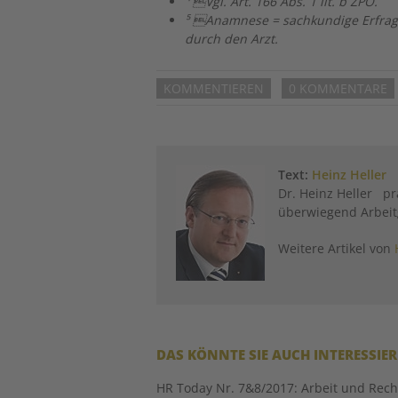
⁴
Vgl. Art. 166 Abs. 1 lit. b ZPO.
⁵
Anamnese = sachkundige Erfragun
durch den Arzt.
KOMMENTIEREN
0 KOMMENTARE
Text:
Heinz Heller
Dr. Heinz Heller pra
überwiegend Arbei
Weitere Artikel von
DAS KÖNNTE SIE AUCH INTERESSIE
HR Today Nr. 7&8/2017: Arbeit und Rech