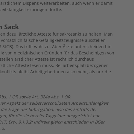
 ärztlichem Dispens weiterarbeiten, auch wenn er damit
beitsfähigkeit erbringen dürfte.
m Sack
n dazu, ärztliche Atteste für sakrosankt zu halten. Man
 vorsätzlich falsche Gefälligkeitszeugnisse ausstellen
8 StGB). Das trifft wohl zu. Aber Ärzte unterscheiden hin
nig von medizinischen Gründen für das Bescheinigen von
stellen ärztlicher Atteste ist rechtlich durchaus
tliche Atteste lesen muss. Bei arbeitsplatzbezogener
nflikts bleibt Arbeitgeberinnen also mehr, als nur die
Abs. 1 OR sowie Art. 324a Abs. 1 OR.
Der Aspekt der selbstverschuldeten Arbeitsunfähigkeit
ie Frage der Subrogation, also des Eintritts der
n, für die sie bereits Taggelder ausgerichtet hat.
, Erw. 9.1.3.2; indirekt gleich entschieden in BGer
.2.