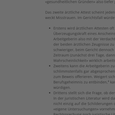
«gesundheitlichen Gründen» also tiefer 
Das zweite ärztliche Attest scheint jede
weckt Misstrauen. Im Gerichtsfall würde
Erstens wird ärztlichen Attesten of
Überzeugungskraft eines Anscheins
Arbeitgeberin also mit der Verdach
der beiden ärztlichen Zeugnisse zu 
schwieriger, beim Gericht dennoch 
Zeitraum (zunächst drei Tage, dann
Wahrscheinlichkeit» wirklich arbei
Zweitens kann die Arbeitgeberin z
schlimmstenfalls gar abgesprochen 
zum Beweis offerieren. Weigert sic
Berufsgeheimnis zu entbinden,⁴ ka
würdigen.
Drittens stellt sich die Frage, ob d
In der juristischen Literatur wird 
nicht einzig auf die Schilderunge
«eigene Untersuchungen» vornehm
Rechtsprechung noch juristische Lit