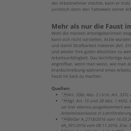
der Arbeitnehmer möchte, kann er trotz
juris­tisch dann den Tatbeweis seiner Ar
Mehr als nur die Faust i
Wohl die meisten Arbeitgeberinnen neige
kann sich nicht vorstellen, Ärzte würden
und damit Strafbarkeit riskieren (Art. 31
und wieder ihre guten Absichten zu we
Arbeitsunfähigkeit. Das leichtfertige Aus
angreifbar, wenn man weiss, wie man ärz
Krankschreibung während eines Arbeitsko
Faust im Sack zu machen.
Quellen:
¹
Art. 336c Abs. 2 i.V.m. Art. 337c 
²
Vgl. Art. 15 und 28 Abs. 1 AVIG. 
sei hier ebenso ausgeklammert wie d
Arbeitslosenkasse in Lohnforderunge
³
BVGer A_2718/2016 vom 16.03.2017
4A_391/2016 vom 08.11.2016, Erw. 5