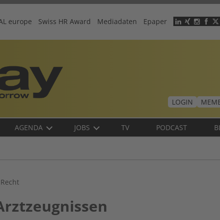
AL europe
Swiss HR Award
Mediadaten
Epaper
Header
menu
LOGIN
MEMB
AGENDA
JOBS
TV
PODCAST
B
 Recht
Arztzeugnissen