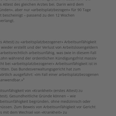
s Attest des gleichen Arztes bei. Darin wird dem
ünden», aber nur «arbeitsplatzbezogen» für 90 Tage
it bescheinigt – passend zu den 12 Wochen
verlangt.
s Attest) zu «arbeitsplatzbezogener» Arbeitsunfähigkeit
it wieder erstellt und der Verlust von Arbeitslosengeldern
 arbeitsrechtlich arbeitsunfähig, was (wie in diesem Fall
Lohn während der ordentlichen Kündigungsfrist massiv
ht bei «arbeitsplatzbezogener» Arbeitsunfähigkeit ist in
stritten. Das Bundesverwaltungsgericht hat zum
örtlich ausgeführt: «Im Fall einer arbeitsplatzbezogenen
t anwendbar.»³
tsunfähigkeit von «Krankheit» (erstes Attest) zu
test). Gesundheitliche Gründe können – wie
rbeitsunfähigkeit begründen, ohne medizinisch oder
 müssen. Zum Beweis von Arbeitsunfähigkeit vor Gericht
s mit dem Wechsel von «Krankheit» zu