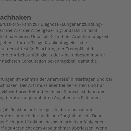
nachhaken
Brustkorb» kann zur Diagnose «Lungenentzündung»
rf der Arzt der Arbeitgeberin grundsätzlich nicht
nkheit oder einen Unfall als Grund der Arbeitsunfähigkeit
zugeben – für die Triage Krankentaggeld- oder
auf dem Attest (in Beachtung der Treuepflicht des
uer der Arbeitsunfähigkeit oder – bei unbestimmbarer
r nächsten Konsultation bekanntgeben, damit die
lderungen im Rahmen der Anamnese⁵ hinterfragen und bei
chhaken. Der Arzt muss aber bei der ersten und nur
ektivierbaren Befund erstellen. Sinnvoll ist dann der
ung beruhe auf glaubhaften Angaben des Patienten.
» (als Reaktion auf eine geschilderte belastende
er Ansicht nach der ärztlichen Sorgfaltspflicht. Denn
her Sicht (und funktionsbezogen) arbeitsunfähig oder
arf der Arzt nicht dem Arbeitnehmer überlassen. Wenn