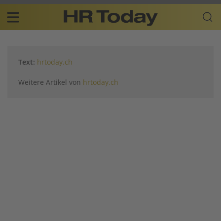
Skip
Business-
to
Plattform
content
für
Main
Human
navigation
Resources
Text:
hrtoday.ch
DE
Weitere Artikel von
hrtoday.ch