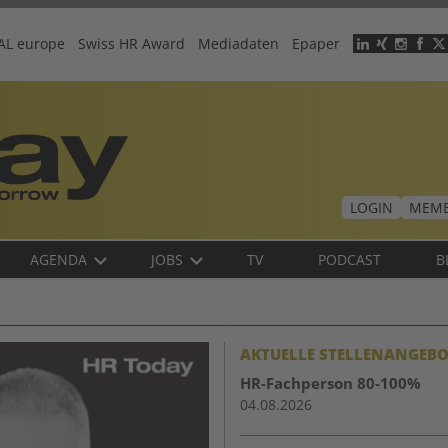
AL europe
Swiss HR Award
Mediadaten
Epaper
Header
menu
LOGIN
MEMB
AGENDA
JOBS
TV
PODCAST
B
AKTUELLE STELLENANGEBO
HR-Fachperson 80-100%
04.08.2026