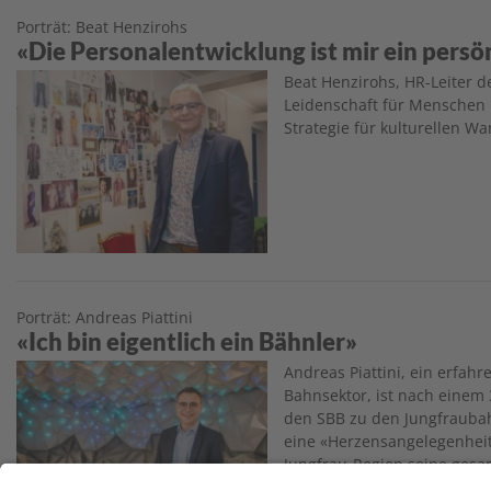
Porträt: Beat Henzirohs
«Die Personalentwicklung ist mir ein persö
Image
Beat Henzirohs, HR-Leiter d
Leidenschaft für Menschen 
Strategie für kulturellen Wa
Porträt: Andreas Piattini
«Ich bin eigentlich ein Bähnler»
Image
Andreas Piattini, ein erfahr
Bahnsektor, ist nach einem 
den SBB zu den Jungfraubah
eine «Herzensangelegenheit»
Jungfrau-Region seine ges
einbringen.