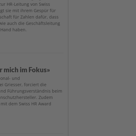
 zur HR-Leitung von Swiss
rgt sie mit ihrem Gespür für
chaft für Zahlen dafür, dass
wie auch die Geschäftsleitung
er Hand haben.
ür mich im Fokus»
rsonal- und
 Griesser, forciert die
 und Führungsverständnis beim
schutz­hersteller. Zudem
 mit dem Swiss HR Award