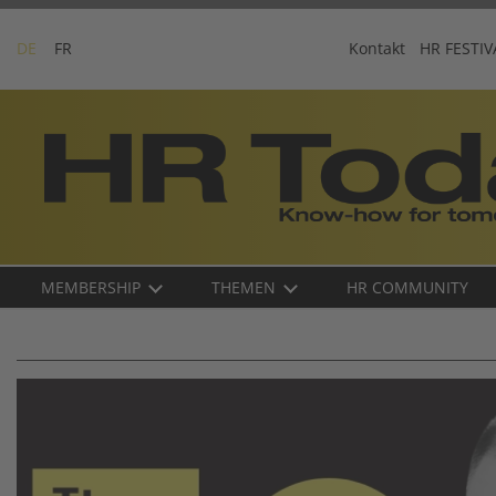
Skip
to
DE
FR
Kontakt
HR FESTIV
content
Business-
Plattform
für
Human
Resources
Main
MEMBERSHIP
THEMEN
HR COMMUNITY
navigation
DE
Image