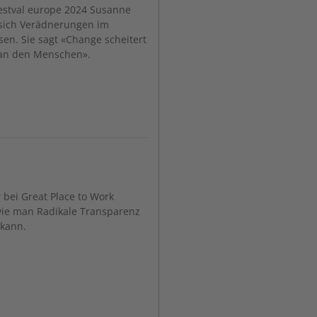
estval europe 2024 Susanne
 sich Verädnerungen im
n. Sie sagt «Change scheitert
 an den Menschen».
r bei Great Place to Work
 wie man Radikale Transparenz
kann.