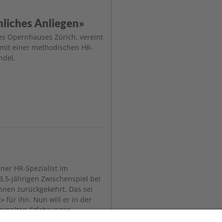
nliches Anliegen»
es Opernhauses Zürich, vereint
mit einer methodischen HR-
ndel.
ener HR-Spezialist im
3,5-jährigen Zwischenspiel bei
nen zurückgekehrt. Das sei
 für ihn. Nun will er in der
ammelten Erfahrungen