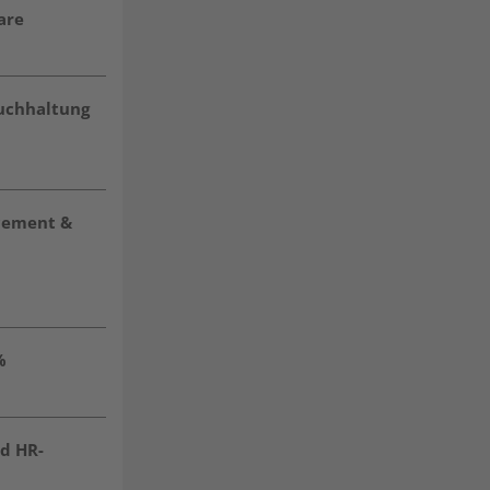
are
buchhaltung
acement &
%
nd HR-