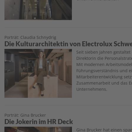
Porträt: Claudia Schnydrig
Die Kulturarchitektin von Electrolux Schw
Image
Seit sieben Jahren gestaltet
Direktorin die Personalstrat
Mit modernen Arbeitsmodel
Führungsverständnis und e
Mitarbeiterentwicklung setz
Zusammenarbeit und das E
Unternehmens.
Porträt: Gina Brucker
Die Jokerin im HR Deck
Image
Gina Brucker hat einen s