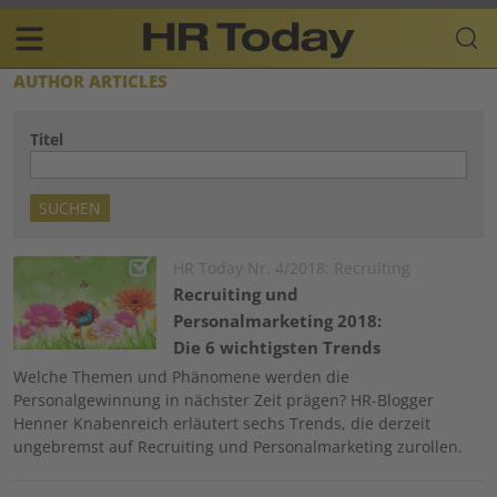
Skip
Business-
to
Plattform
content
für
Main
AUTHOR ARTICLES
Human
navigation
Resources
Titel
DE
Image
HR Today Nr. 4/2018: Recruiting
Recruiting und
Personalmarketing 2018:
Die 6 wichtigsten Trends
Welche Themen und Phänomene werden die
Personalgewinnung in nächster Zeit prägen? HR-Blogger
Henner Knabenreich erläutert sechs Trends, die derzeit
ungebremst auf Recruiting und Personalmarketing zurollen.