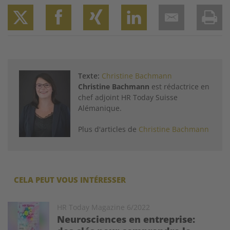
Twitter
Facebook
XING
LinkedIn
Email
Prin
Texte:
Christine Bachmann
Christine Bachmann
est rédactrice en
chef adjoint HR Today Suisse
Alémanique.
Plus d'articles de
Christine Bachmann
CELA PEUT VOUS INTÉRESSER
Image
HR Today Magazine 6/2022
Neurosciences en entreprise: