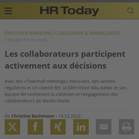
Skip
Business-
to
Plattform
content
für
Main
Human
navigation
Resources
EMPLOYER BRANDING
•
LEADERSHIP & MANAGEMENT
L'équipe RH du mois
FR
Les collaborateurs participent
activement aux décisions
Avec des «Townhall meetings» mensuels, des actions
régulières et un comité RH, la DRH Fitore Aliu-Keller et son
équipe RH renforcent la cohésion et l'engagement des
collaborateurs de Media-Markt.
de
Christine Bachmann
•
16.12.2022