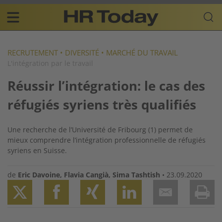
Skip
Business-
to
Plattform
content
für
Main
Human
navigation
Resources
RECRUTEMENT
•
DIVERSITÉ
•
MARCHÉ DU TRAVAIL
L'intégration par le travail
FR
Réussir l’intégration: le cas des
réfugiés syriens très qualifiés
Une recherche de l’Université de Fribourg (1) permet de
mieux comprendre l’intégration professionnelle de réfugiés
syriens en Suisse.
de
Eric Davoine
,
Flavia Cangià
,
Sima Tashtish
•
23.09.2020
Twitter
Facebook
XING
LinkedIn
Email
Prin