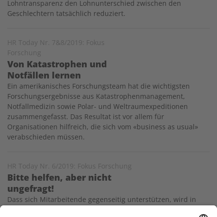
Lohntransparenz den Lohnunterschied zwischen den
Geschlechtern tatsächlich reduziert.
HR Today Nr. 7&8/2019: Fokus
Forschung
Von Katastrophen und
Notfällen lernen
Ein amerikanisches Forschungsteam hat die wichtigsten
Forschungsergebnisse aus Katastrophenmanagement,
Notfallmedizin sowie Polar- und Weltraumexpeditionen
zusammen­gefasst. Das Resultat ist vor allem für
Organisationen hilfreich, die sich vom «business as usual»
verabschieden müssen.
HR Today Nr. 6/2019: Fokus Forschung
Bitte helfen, aber nicht
ungefragt!
Dass sich Mitarbeitende gegenseitig unterstützen, wird in
Organisationen gefordert. Reaktives Verhalten hingegen wird