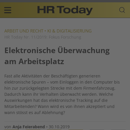
Skip
Business-
to
Plattform
content
für
Main
Human
navigation
Resources
ARBEIT UND RECHT
•
KI & DIGITALISIERUNG
HR Today Nr. 11/2019: Fokus Forschung
DE
Elektronische Überwachung
am Arbeitsplatz
Fast alle Aktivitäten der Beschäftigten generieren
elektronische Spuren – vom Einloggen in den Computer bis
hin zur zurück­gelegten Strecke mit dem Firmenfahrzeug.
Dadurch kann ihr Verhalten überwacht werden. Welche
Auswirkungen hat das elektronische Tracking auf die
Mitarbeitenden? Wann wird es von ihnen akzeptiert und
wann stösst es auf Ablehnung?
von
Anja Feierabend
•
30.10.2019