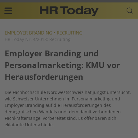
Skip
Business-
to
Plattform
content
für
Main
Human
navigation
Resources
EMPLOYER BRANDING
•
RECRUITING
HR Today Nr. 4/2018: Recruiting
DE
Employer Branding und
Personalmarketing: KMU vor
Herausforderungen
Die Fachhochschule Nordwestschweiz hat jüngst untersucht,
wie Schweizer Unternehmen im Personalmarketing und
Employer Branding auf die Herausforderungen des
demografischen Wandels und dem damit verbundenen
Fachkräftemangel vorbereitet sind. Es offenbaren sich
eklatante Unterschiede.