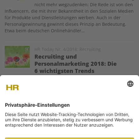
nicht mehr wegzudenken: Die Rede ist von den
Influencern, die mit ihrer Bekanntheit in den Sozialen Medien
für Produkte und Dienstleistungen werben. Auch in der
Personalgewinnung gewinnt dieses Prinzip an Bedeutung.
Etwa beim deutschen Onlinehändler…
Image
HR Today Nr. 4/2018: Recruiting
Recruiting und
Personalmarketing 2018: Die
6 wichtigsten Trends
Welche Themen und Phänomene werden die
Personalgewinnung in nächster Zeit prägen? HR-Blogger
Henner Knabenreich erläutert sechs Trends, die derzeit
ungebremst auf Recruiting und Personalmarketing zurollen.