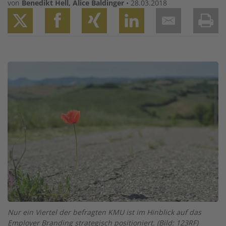
von
Benedikt Hell
,
Alice Baldinger
•
28.03.2018
Twitter
Facebook
XING
LinkedIn
Email
Prin
Image
Nur ein Viertel der befragten KMU ist im Hinblick auf das
Employer Branding strategisch positioniert. (Bild: 123RF)