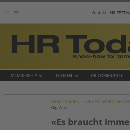
Skip
to
DE
FR
Kontakt
HR FESTIV
content
Business-
Plattform
für
Human
Resources
Main
MEMBERSHIP
THEMEN
HR COMMUNITY
navigation
DE
ARBEITSMARKT
•
ORGANISATIONSENT
Gig Work
«Es braucht imme