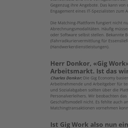
Gegenzug ihre Angebote. Das kann von 
Engagement eines IT-Spezialisten zum A
Die Matching-Plattform fungiert nicht n
Abrechnungsmodalitäten. Häufig müssen
oder Software selbst stellen. Bekannte B
(Fahrradkuriervermittlung für Essensl
(Handwerkerdienstleistungen).
Herr Donkor, «Gig Work»
Arbeitsmarkt. Ist das wi
Charles Donkor:
Die Gig Economy basiert
Arbeitnehmende und Arbeitgeber für t
und Sozialabgaben sollten über die Pla
Personalverleihers. Wir beobachten das e
Geschäftsmodell nicht. Es fehlte auch a
Matchingtransaktionen vornehmen konn
Ist Gig Work also nun ei