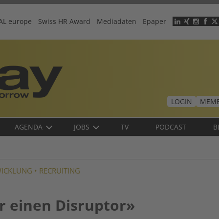
AL europe
Swiss HR Award
Mediadaten
Epaper
Header
menu
LOGIN
MEMB
AGENDA
JOBS
TV
PODCAST
B
WICKLUNG
•
RECRUITING
r einen Disruptor»