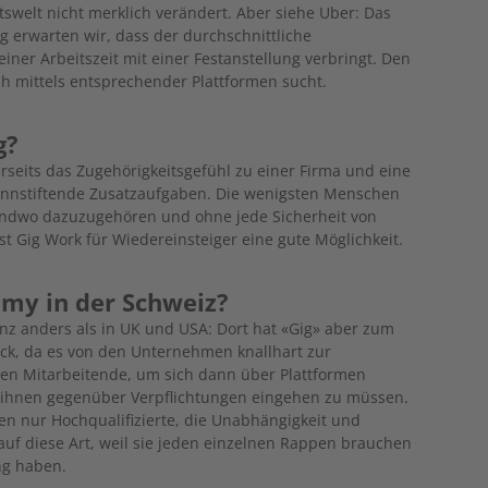
tswelt nicht merklich verändert. Aber siehe Uber: Das
g erwarten wir, dass der durchschnittliche
ner Arbeitszeit mit einer Festanstellung verbringt. Den
ich mittels entsprechender Plattformen sucht.
g?
rseits das Zugehörigkeitsgefühl zu einer Firma und eine
 sinnstiftende Zusatzaufgaben. Die wenigsten Menschen
endwo dazuzugehören und ohne jede Sicherheit von
st Gig Work für Wiedereinsteiger eine gute Möglichkeit.
omy in der Schweiz?
anz anders als in UK und USA: Dort hat «Gig» aber zum
ack, da es von den Unternehmen knallhart zur
sen Mitarbeitende, um sich dann über Plattformen
ne ihnen gegenüber Verpflichtungen eingehen zu müssen.
en nur Hochqualifizierte, die Unabhängigkeit und
ch auf diese Art, weil sie jeden einzelnen Rappen brauchen
ng haben.