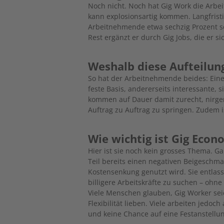
Noch nicht. Noch hat Gig Work die Arbei
kann explosionsartig kommen. Langfristi
Arbeitnehmende etwa sechzig Prozent sei
Rest ergänzt er durch Gig Jobs, die er s
Weshalb diese Aufteilun
So hat der Arbeitnehmende beides: Eine
feste Basis, andererseits interessante,
kommen auf Dauer damit zurecht, nirg
Auftrag zu Auftrag zu springen. Zudem i
Wie wichtig ist Gig Econ
Hier ist sie noch kein grosses Thema. G
Teil bereits einen negativen Beigeschm
Kostensenkung genutzt wird. Sie entlas
billigere Arbeitskräfte zu suchen – oh
Viele Menschen glauben, Gig Worker sei
Flexibilität lieben. Viele arbeiten jedo
und keine Chance auf eine Festanstellu