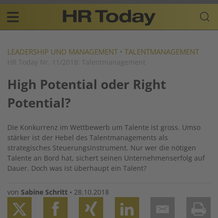
Skip
Business-
to
Plattform
content
für
Main
Human
navigation
Resources
LEADERSHIP UND MANAGEMENT
•
TALENTMANAGEMENT
HR Today Nr. 11/2018: Talentmanagement
DE
High Potential oder Right
Potential?
Die Konkurrenz im Wettbewerb um Talente ist gross. Umso
stärker ist der Hebel des Talentmanagements als
strategisches Steuerungsinstrument. Nur wer die nötigen
Talente an Bord hat, sichert seinen Unternehmenserfolg auf
Dauer. Doch was ist überhaupt ein Talent?
von
Sabine Schritt
•
28.10.2018