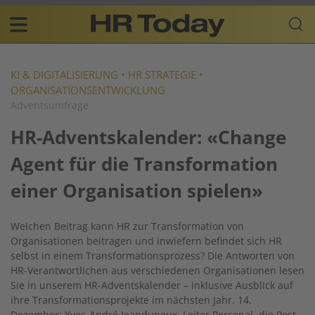
Skip
Business-
to
Plattform
content
für
Main
Human
navigation
Resources
KI & DIGITALISIERUNG
•
HR STRATEGIE
•
ORGANISATIONSENTWICKLUNG
DE
Adventsumfrage
HR-Adventskalender: «Change
Agent für die Transformation
einer Organisation spielen»
Welchen Beitrag kann HR zur Transformation von
Organisationen beitragen und inwiefern befindet sich HR
selbst in einem Transformationsprozess? Die Antworten von
HR-Verantwortlichen aus verschiedenen Organisationen lesen
Sie in unserem HR-Adventskalender – inklusive Ausblick auf
ihre Transformationsprojekte im nächsten Jahr. 14.
Dezember: Yves-André Jeandupeux, Leiter Personal, die Post.