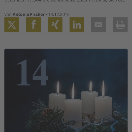
von
Antonia Fischer
•
14.12.2016
Twitter
Facebook
XING
LinkedIn
Email
Prin
Image