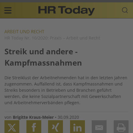
Skip
Business-
to
Plattform
content
für
Main
Human
navigation
Resources
ARBEIT UND RECHT
HR Today Nr. 10/2020: Praxis – Arbeit und Recht
DE
Streik und andere ­
Kampfmassnahmen
Die Streiklust der Arbeitnehmenden hat in den letzten Jahren
zugenommen. Auffallend ist, dass Kampfmassnahmen und
Streiks besonders in Betrieben und Branchen geführt
werden, die keine Sozialpartnerschaft mit Gewerkschaften
und Arbeitnehmerverbänden pflegen.
von
Brigitte Kraus-Meier
•
30.09.2020