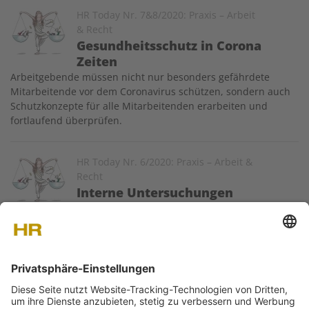
Image
HR Today Nr. 7&8/2020: Praxis – Arbeit
& Recht
Gesundheitsschutz in Corona
Zeiten
Arbeitgebende müssen nicht nur besonders gefährdete
Mitarbeitende vor dem Coronavirus ­schützen, sondern auch
Schutzkonzepte für alle Mitarbeitenden erarbeiten und
fortlaufend überprüfen.
Image
HR Today Nr. 6/2020: Praxis – Arbeit &
Recht
Interne Untersuchungen
Stehen Vorwürfe im Raum – etwa bei sexueller
Belästigung – sind Unternehmen dazu angehalten, diese
Vorfälle intern zu untersuchen. Um Stolperfallen dabei
bestmöglich zu umgehen, sind einige Punkte zu beachten.