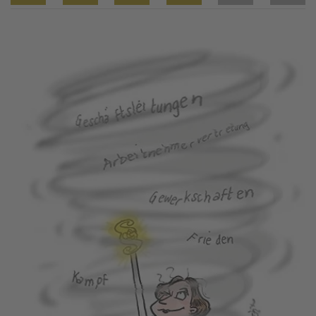
Twitter
Facebook
XING
LinkedIn
Email
Prin
Image