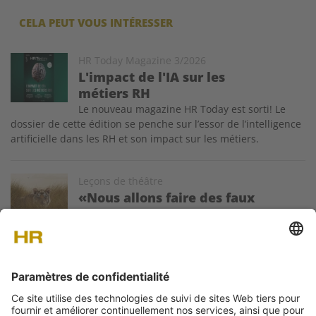
CELA PEUT VOUS INTÉRESSER
Image
HR Today Magazine 3/2026
L'impact de l'IA sur les
métiers RH
Le nouveau magazine HR Today est sorti! Le
dossier de cette édition se penche sur l’essor de l’intelligence
artificielle dans les RH et son impact sur les métiers.
Image
Leçons de théâtre
«Nous allons faire des faux
tigres...»
Comment interpréter cette citation tirée de la
pièce «Histoire du Tigre» de Dario Fo? L'analyse de Fabien
Noir, comédien et consultant.