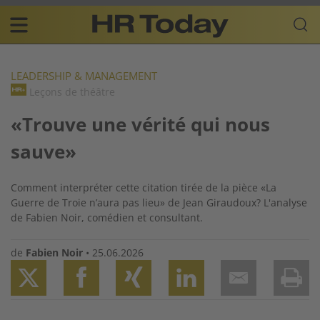
Skip
Business-
to
Plattform
content
für
Main
Human
navigation
Resources
LEADERSHIP & MANAGEMENT
Leçons de théâtre
FR
«Trouve une vérité qui nous
sauve»
Comment interpréter cette citation tirée de la pièce «La
Guerre de Troie n’aura pas lieu» de Jean Giraudoux? L'analyse
de Fabien Noir, comédien et consultant.
de
Fabien Noir
•
25.06.2026
Twitter
Facebook
XING
LinkedIn
Email
Prin