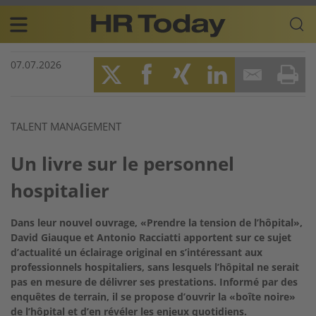
Skip
Business-
to
Plattform
content
für
Main
Human
07.07.2026
navigation
Resources
FR
Twitter
Facebook
XING
LinkedIn
Email
Prin
TALENT MANAGEMENT
Un livre sur le personnel
hospitalier
Dans leur nouvel ouvrage, «Prendre la tension de l’hôpital»,
David Giauque et Antonio Racciatti apportent sur ce sujet
d’actualité un éclairage original en s’intéressant aux
professionnels hospitaliers, sans lesquels l’hôpital ne serait
pas en mesure de délivrer ses prestations. Informé par des
enquêtes de terrain, il se propose d’ouvrir la «boîte noire»
de l’hôpital et d’en révéler les enjeux quotidiens.