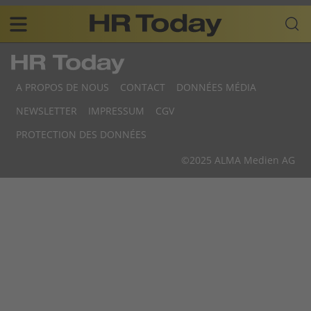
Skip
Business-
to
Plattform
content
für
Main
Human
navigation
Resources
A PROPOS DE NOUS
CONTACT
DONNÉES MÉDIA
FR
NEWSLETTER
IMPRESSUM
CGV
F
PROTECTION DES DONNÉES
F
©2025 ALMA Medien AG