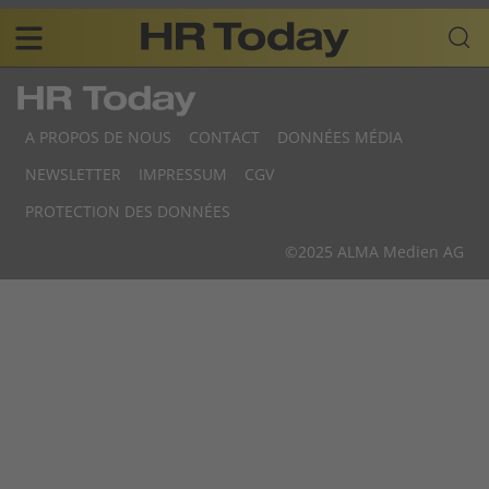
Skip
Business-
to
Plattform
content
für
Main
Human
navigation
Resources
A PROPOS DE NOUS
CONTACT
DONNÉES MÉDIA
FR
NEWSLETTER
IMPRESSUM
CGV
F
PROTECTION DES DONNÉES
F
©2025 ALMA Medien AG