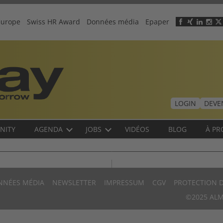
europe
Swiss HR Award
Données média
Epaper
Header
menu
LOGIN
DEVE
NITY
AGENDA
JOBS
VIDÉOS
BLOG
À PR
NNÉES MÉDIA
NEWSLETTER
IMPRESSUM
CGV
PROTECTION 
©2025 ALM