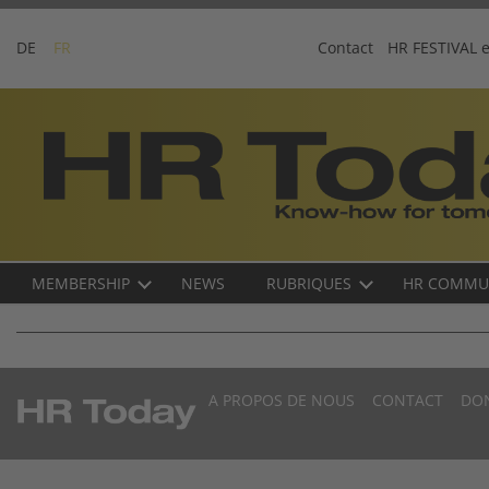
Skip
to
DE
FR
Contact
HR FESTIVAL 
content
Business-
Plattform
für
Human
Resources
Main
MEMBERSHIP
NEWS
RUBRIQUES
HR COMMU
navigation
FR
A PROPOS DE NOUS
CONTACT
DO