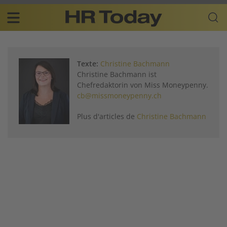
Skip
Business-
to
Plattform
content
für
Main
Human
navigation
Resources
Texte:
Christine Bachmann
FR
Christine Bachmann ist
Chefredaktorin von Miss Moneypenny.
cb@missmoneypenny.ch
Plus d'articles de
Christine Bachmann