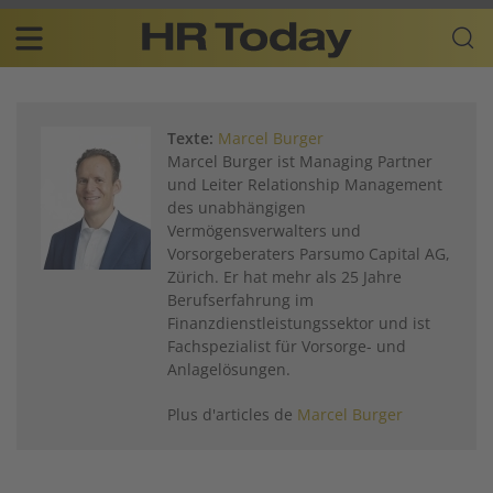
Skip
Business-
to
Plattform
content
für
Main
Human
navigation
Resources
Texte:
Marcel Burger
FR
Marcel Burger ist Managing Partner
und Leiter Relationship Management
des unabhängigen
Vermögensverwalters und
Vorsorgeberaters Parsumo Capital AG,
Zürich. Er hat mehr als 25 Jahre
Berufs­erfahrung im
Finanzdienstleistungssektor und ist
Fachspezialist für Vorsorge- und
Anlagelösungen.
Plus d'articles de
Marcel Burger