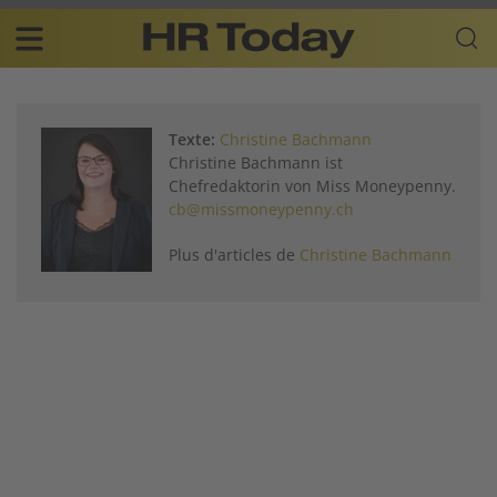
Skip
Business-
to
Plattform
content
für
Main
Human
navigation
Resources
Texte:
Christine Bachmann
FR
Christine Bachmann ist
Chefredaktorin von Miss Moneypenny.
cb@missmoneypenny.ch
Plus d'articles de
Christine Bachmann