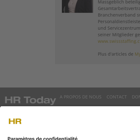
Massgeblich beteili
Gesamtarbeitsvertrag
Branchenverband sw
Personaldienstleist
und Servicezentrum 
seiner Mitglieder ge
www.swissstaffing.
Plus d'articles de
My
A PROPOS DE NOUS
CONTACT
DO