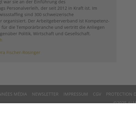
gt war sie an der Einführung des
s Personalverleih, der seit 2012 in Kraft ist. Im
issstaffing sind 300 schweizerische
er organisiert. Der Arbeitgeberverband ist Kompetenz-
für die Temporärbranche und vertritt die Anliegen
genüber Politik, Wirtschaft und Gesellschaft.
ch
ra Fischer-Rosinger
NNÉES MÉDIA
NEWSLETTER
IMPRESSUM
CGV
PROTECTION 
©2025 ALM