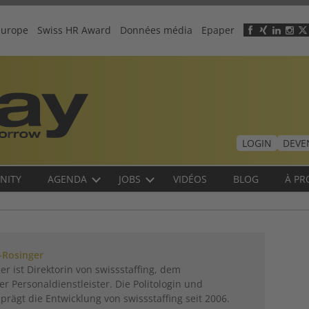
europe
Swiss HR Award
Données média
Epaper
Header
menu
LOGIN
DEVE
NITY
AGENDA
JOBS
VIDÉOS
BLOG
À PR
-Rosinger
r ist Direktorin von swissstaffing, dem
 Personaldienstleister. Die Politologin und
 prägt die Entwicklung von swissstaffing seit 2006.