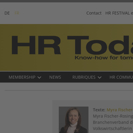
Skip
to
DE
FR
Contact
HR FESTIVAL 
content
Business-
Plattform
für
Human
Resources
Main
MEMBERSHIP
NEWS
RUBRIQUES
HR COMMU
navigation
FR
Texte:
Myra Fischer
Myra Fischer-Rosinge
Branchenverband der
Volkswirtschaftlerin