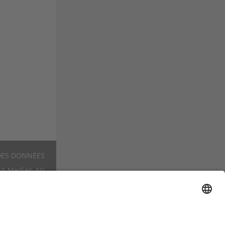
DES DONNÉES
Footer
A Medien AG
FR