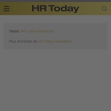
Skip
Business-
to
Plattform
content
für
Main
Human
navigation
Resources
Texte:
HR Today Redaktion
FR
Plus d'articles de
HR Today Redaktion