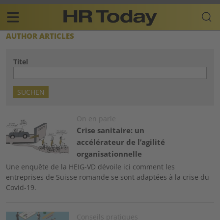
Skip
Business-
to
Plattform
content
für
Main
AUTHOR ARTICLES
Human
navigation
Resources
Titel
FR
Image
On en parle
Crise sanitaire: un
accélérateur de l’agilité
organisationnelle
Une enquête de la HEIG-VD dévoile ici comment les
entreprises de Suisse romande se sont adaptées à la crise du
Covid-19.
Image
Conseils pratiques