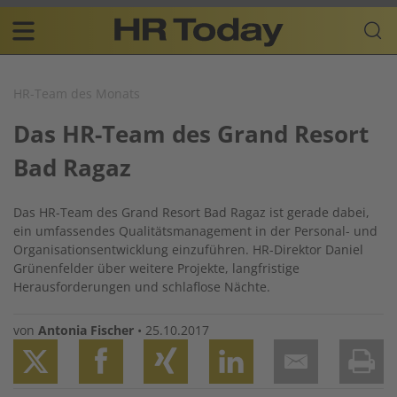
Skip
Business-
to
Plattform
content
für
Main
Human
navigation
Resources
HR-Team des Monats
DE
Das HR-Team des Grand Resort
Bad Ragaz
Das HR-Team des
Grand Resort Bad Ragaz
ist gerade dabei,
ein umfassendes Qualitätsmanagement in der Personal- und
Organisationsentwicklung einzuführen. HR-Direktor Daniel
Grünenfelder über weitere Projekte, langfristige
Herausforderungen und schlaflose Nächte.
von
Antonia Fischer
•
25.10.2017