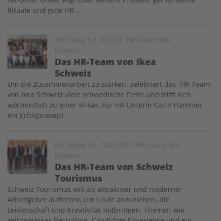
Rituale und gute HR-…
Image
HR Today Nr. 9/2017: HR-Team des
Monats
Das HR-Team von Ikea
Schweiz
Um die Zusammenarbeit zu stärken, zelebriert das HR-Team
von Ikea Schweiz viele schwedische Feste und trifft sich
wöchentlich zu einer «Fika». Für HR-Leiterin Carin Hammer
ein Erfolgsrezept.
Image
HR Today Nr. 7&8/2017: HR-Team des
Monats
Das HR-Team von Schweiz
Tourismus
Schweiz Tourismus will als attraktiver und moderner
Arbeitgeber auftreten, um Leute anzuziehen, die
Leidenschaft und Kreativität mitbringen. Themen wie
zeitgemässes Recruiting, Candidate Experience und ein