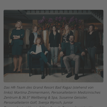
Twitter
Facebook
XING
LinkedIn
Email
Prin
Image
Das HR-Team des Grand Resort Bad Ragaz (stehend von
links): Martina Zimmermann, Personalleiterin Medizinisches
Zentrum & 36.5° Wellbeing & Spa, Susanne Geissler,
Personalleiterin Golf, Svenja Wyrsch, Junior