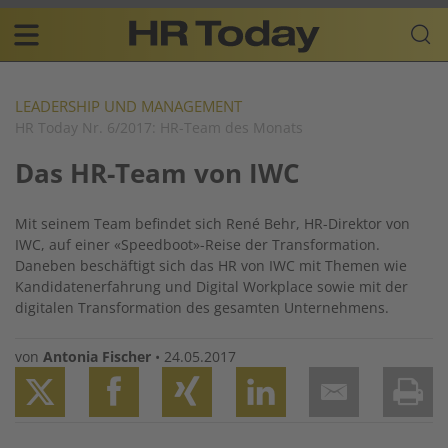
Skip
Business-
to
Plattform
content
für
Main
Human
navigation
Resources
LEADERSHIP UND MANAGEMENT
HR Today Nr. 6/2017: HR-Team des Monats
DE
Das HR-Team von IWC
Mit seinem Team befindet sich René Behr, HR-Direktor von
IWC, auf einer «Speedboot»-Reise der Transformation.
Daneben beschäftigt sich das HR von IWC mit Themen wie
Kandidatenerfahrung und Digital Workplace sowie mit der
digitalen Transformation des gesamten Unternehmens.
von
Antonia Fischer
•
24.05.2017
Twitter
Facebook
XING
LinkedIn
Email
Prin