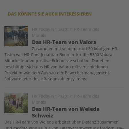
DAS KÖNNTE SIE AUCH INTERESSIEREN
Image
HR Today Nr. 5/2017: HR-Team des
Monats
Das HR-Team von Valora
Zusammen mit seinem rund 20-köpfigen HR-
Team will HR-Chef Jonathan Bodmer für die 5300 Valora-
Mitarbeitenden positive Erlebnisse schaffen. Daneben
beschäftigt sich das HR von Valora mit verschiedenen
Projekten wie dem Ausbau der Bewerbermanagement-
Software oder des HR-Kennzahlensystems.
Image
HR Today Nr. 4/2017: HR-Team des
Monats
Das HR-Team von Weleda
Schweiz
Das HR-Team von Weleda arbeitet über Distanz zusammen
und möchte eine Kultur von Eigenver­antwortung fördern. HR-